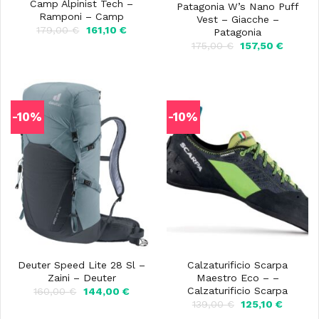
Camp Alpinist Tech –
Patagonia W’s Nano Puff
Ramponi – Camp
Vest – Giacche –
Il
Il
179,00
€
161,10
€
Patagonia
prezzo
prezzo
Il
Il
175,00
€
157,50
€
originale
attuale
prezzo
prezzo
era:
è:
originale
attuale
179,00 €.
161,10 €.
era:
è:
175,00 €.
157,50 
-10%
-10%
Deuter Speed Lite 28 Sl –
Calzaturificio Scarpa
Zaini – Deuter
Maestro Eco – –
Calzaturificio Scarpa
Il
Il
160,00
€
144,00
€
prezzo
prezzo
Il
Il
139,00
€
125,10
€
originale
attuale
prezzo
prezzo