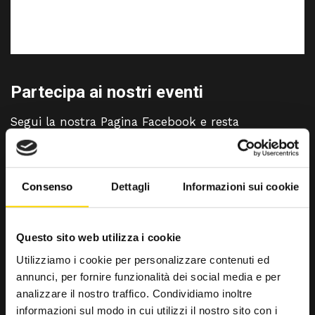
Partecipa ai nostri eventi
Segui la nostra Pagina Facebook e resta
aggiornato/a su tutte le iniziative del nostro Staff.
Il nostro lavoro nasce da una passione senza limiti
per l’outdoor e la nostra community ha sempre
Consenso
Dettagli
Informazioni sui cookie
bisogno di nuove idee.
Diventa dei nostri!
Questo sito web utilizza i cookie
Utilizziamo i cookie per personalizzare contenuti ed
annunci, per fornire funzionalità dei social media e per
SEGUICI SU FACEBOOK
analizzare il nostro traffico. Condividiamo inoltre
informazioni sul modo in cui utilizzi il nostro sito con i