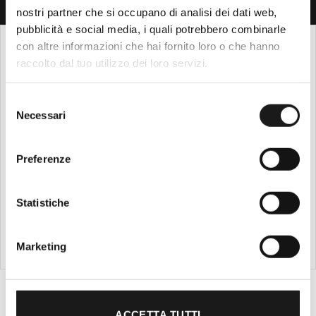
nostri partner che si occupano di analisi dei dati web,
pubblicità e social media, i quali potrebbero combinarle
con altre informazioni che hai fornito loro o che hanno
raccolto dal tuo utilizzo dei loro servizi.
Corriere Espresso
Spedizioni in tutto il mondo
Selezione
Necessari
del
Pagamenti Sicuri
consenso
Con Carta di Credito e PayPal
Preferenze
Hai bisogno di aiuto?
Statistiche
Clicca qui per assistenza
Marketing
RRTrek
4.6
ACCETTA TUTTI