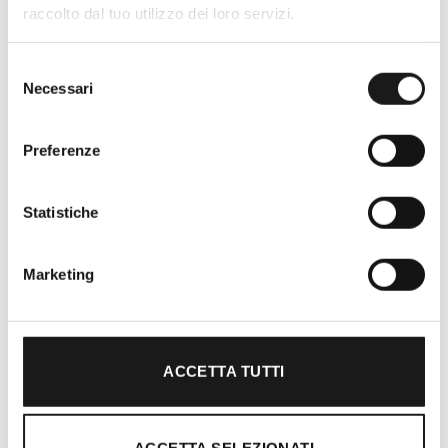
raccolto dal tuo utilizzo dei loro servizi.
EMail: info@rrtrek.com
Selezione
Dal 1 Giugno al 30 Settembre
Necessari
del
Mar – Dom: 09:00 – 13:00 | 14:00 – 18:00
consenso
Lunedì chiusi
Preferenze
Dal 1 Ottobre al 30 Maggio
Mer – Ven: 09:00 – 13:00 | 14:00 – 17:00
Statistiche
Sab – Dom: 09:00 – 13:00 | 14:00 – 18:00
Lunedì e Martedì chiusi
Marketing
INDICAZIONI
ACCETTA TUTTI