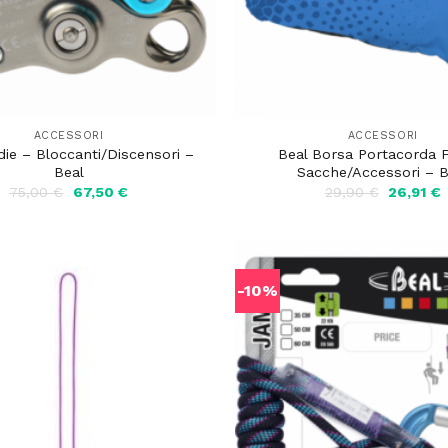
ACCESSORI
ACCESSORI
die – Bloccanti/Discensori –
Beal Borsa Portacorda F
Beal
Sacche/Accessori – B
Il
Il
Il
I
75,00
€
67,50
€
29,90
€
26,91
€
prezzo
prezzo
prezzo
originale
attuale
originale
a
era:
è:
era:
è
75,00 €.
67,50 €.
29,90 €.
2
-10%