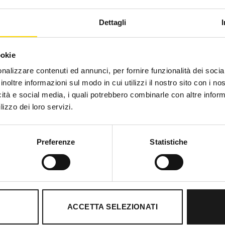
ACCESSORI
ACCESSORI
Dettagli
ra 8,5 mm 60 Mt – Dry Cover
Beal Stinger III 9,4 mm 
Unicore – Corde – Beal
(Unicore- Dry Cover) – Cor
Il
Il
Il
225,00
€
202,50
€
269,00
€
242,10
prezzo
prezzo
prezzo
ookie
originale
attuale
originale
era:
è:
era:
nalizzare contenuti ed annunci, per fornire funzionalità dei socia
225,00 €.
202,50 €.
269,00 €
inoltre informazioni sul modo in cui utilizzi il nostro sito con i n
icità e social media, i quali potrebbero combinarle con altre inform
-10%
lizzo dei loro servizi.
Preferenze
Statistiche
ACCETTA SELEZIONATI