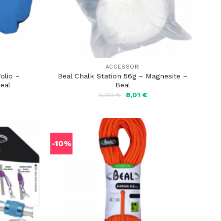
ACCESSORI
olio –
Beal Chalk Station 56g – Magnesite –
eal
Beal
l
Il
Il
8,90
€
8,01
€
prezzo
prezzo
prezzo
ttuale
originale
attuale
:
era:
è:
6,91 €.
8,90 €.
8,01 €.
-10%