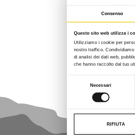
Consenso
Beal Ope
– 
Questo sito web utilizza i c
Utilizziamo i cookie per perso
nostro traffico. Condividiamo 
di analisi dei dati web, pubbl
-10%
che hanno raccolto dal tuo uti
Selezione
Necessari
del
consenso
RIFIUTA