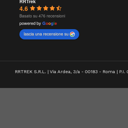
Small –
-10%
Black 
Acc