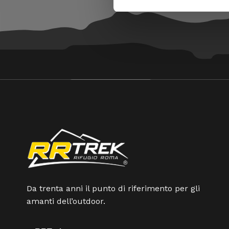
Black D
Bloccant
-10%
Black D