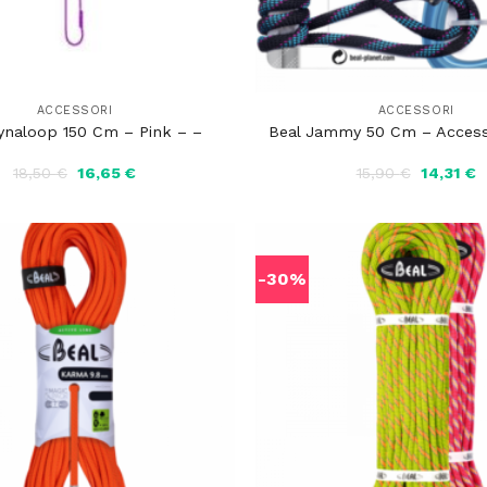
ACCESSORI
ACCESSORI
ynaloop 150 Cm – Pink – –
Beal Jammy 50 Cm – Access
Il
Il
Il
Il
18,50
€
16,65
€
15,90
€
14,31
€
prezzo
prezzo
prezzo
p
originale
attuale
originale
a
era:
è:
era:
è
18,50 €.
16,65 €.
15,90 €.
1
-30%