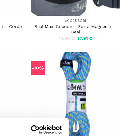
ACCESSORI
mt – Corde
Beal Maxi Cocoon – Porta Magnesite –
Beal
Il
Il
Il
€
19,90
€
17,91
€
prezzo
prezzo
prezzo
attuale
originale
attuale
è:
era:
è:
220,50 €.
19,90 €.
17,91 €.
-10%