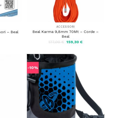
ACCESSORI
Beal Karma 9,8mm 70Mt – Corde –
ori – Beal
Beal
Il
Il
177,00
€
159,30
€
rezzo
prezzo
prezzo
ttuale
originale
attuale
:
era:
è:
4,31 €.
177,00 €.
159,30 €.
-10%