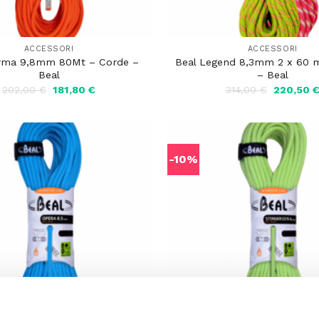
ACCESSORI
ACCESSORI
rma 9,8mm 80Mt – Corde –
Beal Legend 8,3mm 2 x 60 
Beal
– Beal
Il
Il
Il
202,00
€
181,80
€
314,00
€
220,50
prezzo
prezzo
prezzo
originale
attuale
originale
era:
è:
era:
202,00 €.
181,80 €.
314,00 €.
-10%