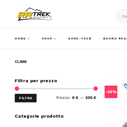
Skip
to
content
Cerca:
HOME
SHOP
GORE-TEX®
BUONO REG
CLIMB
Filtra per prezzo
-10%
Prezzo
Prezzo
Prezzo:
0 €
—
330 €
FILTRA
Min
Max
Categorie prodotto