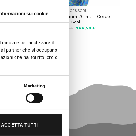
ACCESSORI
Informazioni sui cookie
x 80 mt
Beal Zenith 9.5mm 70 mt – Corde –
de – Beal
Beal
Il
Il
Il
€
185,00
€
166,50
€
prezzo
prezzo
prezzo
attuale
originale
attuale
è:
era:
è:
l media e per analizzare il
.
242,10 €.
185,00 €.
166,50 €.
ostri partner che si occupano
azioni che hai fornito loro o
-10%
Marketing
ACCETTA TUTTI