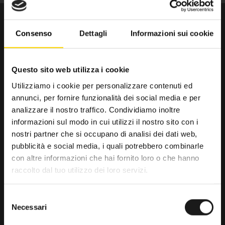
Consenso
Dettagli
Informazioni sui cookie
Questo sito web utilizza i cookie
Utilizziamo i cookie per personalizzare contenuti ed
annunci, per fornire funzionalità dei social media e per
Da trenta anni il punto di riferimento
analizzare il nostro traffico. Condividiamo inoltre
per gli amanti dell’outdoor.
informazioni sul modo in cui utilizzi il nostro sito con i
nostri partner che si occupano di analisi dei dati web,
RRTrek
pubblicità e social media, i quali potrebbero combinarle
4.6
con altre informazioni che hai fornito loro o che hanno
raccolto dal tuo utilizzo dei loro servizi.
Basato su 476 recensioni
powered by
G
o
o
g
l
e
Selezione
lascia una recensione su
Necessari
del
consenso