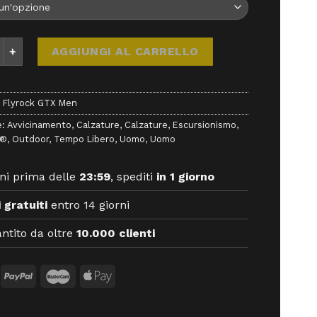
rock GTX Men - Calzature - Aku quantità
AGGIUNGI AL CARRELLO
 Flyrock GTX Men
e:
Avvicinamento
,
Calzature
,
Calzature
,
Escursionismo
,
x®
,
Outdoor
,
Tempo Libero
,
Uomo
,
Uomo
ni prima delle
23:59
, spediti
in 1 giorno
 gratuiti
entro 14 giorni
ntito da oltre
10.000 clienti