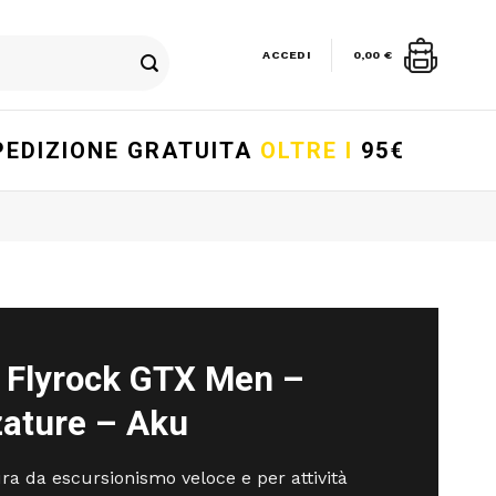
ACCEDI
0,00
€
PEDIZIONE GRATUITA
OLTRE I
95€
 Flyrock GTX Men –
zature – Aku
ra da escursionismo veloce e per attività