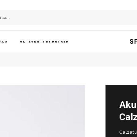
S
ALO
GLI EVENTI DI RRTREK
Aku
Cal
Calzatu