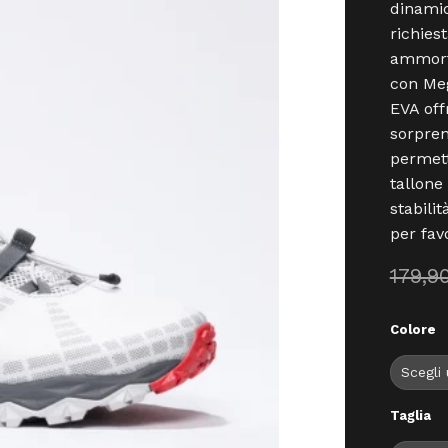
dinamic
richies
ammorti
con Me
EVA of
sorpren
permett
tallone
stabili
per fav
179,9
Colore
Taglia