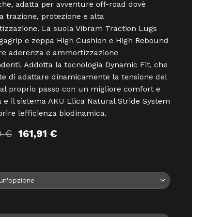
he, adatta per avventure off-road dovè
ta trazione, protezione e alta
zzazione. La suola Vibram Traction Lugs
gagrip e zeppa High Cushion e High Rebound
fre aderenza e ammortizzazione
denti. Addotta la tecnologia Dynamic Fit, che
e di adattare dinamicamente la tensione del
 al proprio passo con un migliore comfort e
tà e il sistema AKU Elica Natural Stride System
orire lefficienza biodinamica.
Il
Il
0
€
161,91
€
prezzo
prezzo
originale
attuale
era:
è:
179,90 €.
161,91 €.