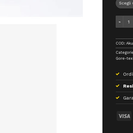
Aku Fly
COD:
Aku
Categori
Gore-te
Ordi
Resi
Gara