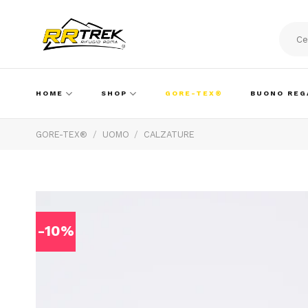
Skip
to
content
Cerca:
HOME
SHOP
GORE-TEX®
BUONO REG
GORE-TEX®
/
UOMO
/
CALZATURE
-10%