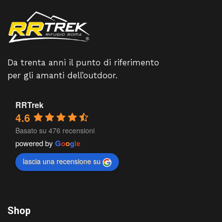
Da trenta anni il punto di riferimento
per gli amanti dell’outdoor.
RRTrek
4.6
Basato su 476 recensioni
powered by
G
o
o
g
l
e
lascia una recensione su
Shop