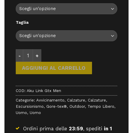
219,90 €.
197,91 €.
Taglia
Aku Link Gtx Men - Calzature - Aku quantità
AGGIUNGI AL CARRELLO
COD:
Aku Link Gtx Men
Categorie:
Avvicinamento
,
Calzature
,
Calzature
,
Escursionismo
,
Gore-tex®
,
Outdoor
,
Tempo Libero
,
Uomo
,
Uomo
Ordini prima delle
23:59
, spediti
in 1