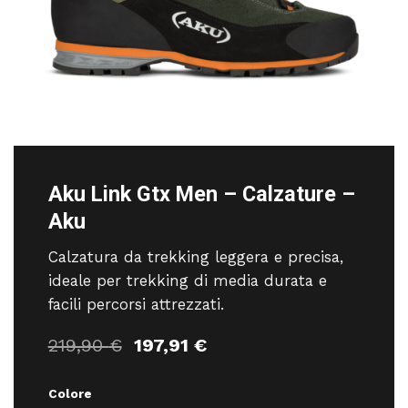
Aku Link Gtx Men – Calzature –
Aku
Calzatura da trekking leggera e precisa,
ideale per trekking di media durata e
facili percorsi attrezzati.
Il
Il
219,90
€
197,91
€
prezzo
prezzo
originale
attuale
Colore
era:
è: