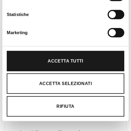
Roma, RRTrek è il punto di riferimento
per amanti dell’outdoor a Roma e nel
Statistiche
Lazio. Da sempre soddisfiamo i nostri
clienti con professionalità, rendendo
l’acquisto un’esperienza formativa e
Marketing
gratificante.
ACCETTA TUTTI
ACCETTA SELEZIONATI
RIFIUTA