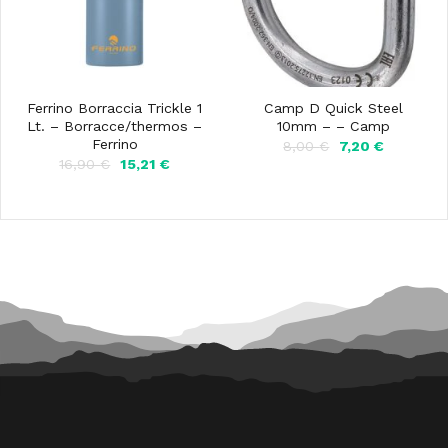
Ferrino Borraccia Trickle 1
Camp D Quick Steel
Lt. – Borracce/thermos –
10mm – – Camp
Ferrino
Il
Il
8,00
€
7,20
€
prezzo
prezzo
Il
Il
16,90
€
15,21
€
originale
attuale
prezzo
prezzo
era:
è:
originale
attuale
8,00 €.
7,20 €.
era:
è:
16,90 €.
15,21 €.