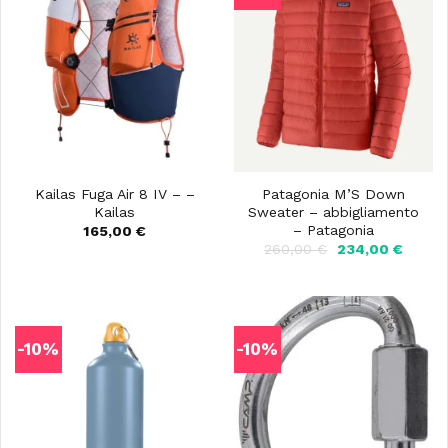
Kailas Fuga Air 8 IV – –
Patagonia M’S Down
Kailas
Sweater – abbigliamento
– Patagonia
165,00
€
Il
Il
260,00
€
234,00
€
prezzo
prezz
originale
attual
era:
è:
260,00 €.
234,00
-10%
-10%