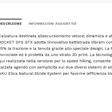
DESCRIZIONE
INFORMAZIONI AGGIUNTIVE
Calzatura destinata allescursionismo veloce; dinamica e aff
ROCKET DFS GTX adotta linnovativo battistrada Vibram con
25% la trazione e la tenuta grazie allo speciale design. La
incrociate ed è protetta da uno strato 3D print. La tecnolo
qui realizzata nella versione per lo speed hiking, consente d
calzata agendo con semplicità sui due diversi sistemi di all
AKU Elica Natural Stride System per favorire lefficienza b