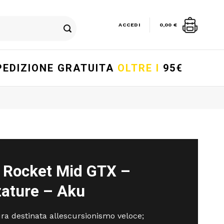
ACCEDI
0,00
€
PEDIZIONE GRATUITA
OLTRE I
95€
 Rocket Mid GTX –
zature – Aku
ra destinata allescursionismo veloce;