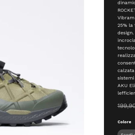
dinamic
ROCKET 
Vibram 
25% la 
design.
incroci
tecnolo
realizz
consent
calzata
sistemi
AKU Eli
leffic
199,9
Colore