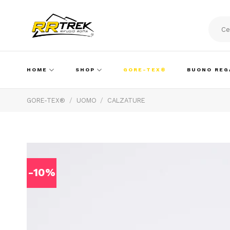
Skip
to
content
Cerca:
HOME
SHOP
GORE-TEX®
BUONO REG
GORE-TEX®
/
UOMO
/
CALZATURE
-10%