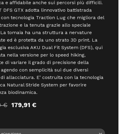
a e affidabile anche sui percorsi più difficili.
DFS GTX adotta linnovativo battistrada
con tecnologia Traction Lug che migliora del
trazione e la tenuta grazie allo speciale
 La tomaia ha una struttura a nervature
ate ed è protetta da uno strato 3D print. La
gia esclusiva AKU Dual Fit System (DFS), qui
ata nella versione per lo speed hiking,
e di variare il grado di precisione della
 agendo con semplicità sui due diversi
 di allacciatura. E’ costruita con la tecnologia
ca Natural Stride System per favorire
ienza biodinamica.
Il
Il
0
€
179,91
€
prezzo
prezzo
originale
attuale
era:
è:
199,90 €.
179,91 €.