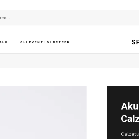
S
ALO
GLI EVENTI DI RRTREK
Aku
Cal
Calzatu