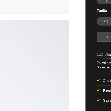
Taglia
Aku Roc
COD:
Aku
Categori
Gore-te
Ordi
Resi
Gara