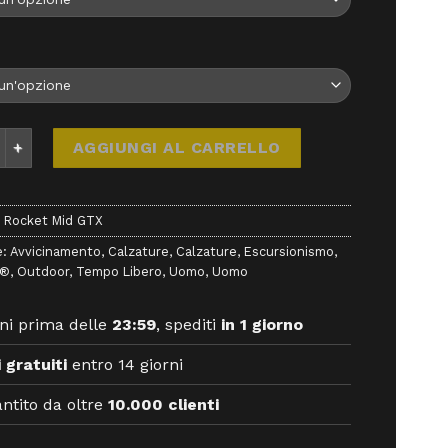
ket Mid GTX - Calzature - Aku quantità
AGGIUNGI AL CARRELLO
 Rocket Mid GTX
e:
Avvicinamento
,
Calzature
,
Calzature
,
Escursionismo
,
x®
,
Outdoor
,
Tempo Libero
,
Uomo
,
Uomo
ni prima delle
23:59
, spediti
in 1 giorno
 gratuiti
entro 14 giorni
ntito da oltre
10.000 clienti