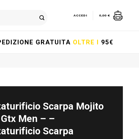
ACCEDI
0,00
€
PEDIZIONE GRATUITA
OLTRE I
95€
aturificio Scarpa Mojito
 Gtx Men – –
aturificio Scarpa