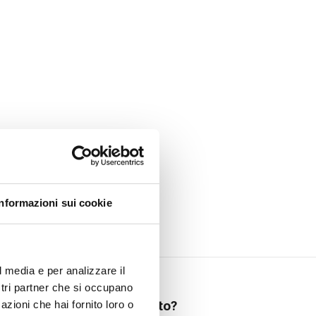
Informazioni sui cookie
l media e per analizzare il
ostri partner che si occupano
Hai bisogno di aiuto?
azioni che hai fornito loro o