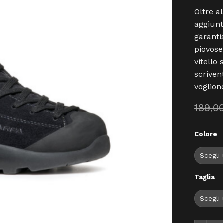
Oltre a
aggiun
garanti
piovose
vitello
scrivent
voglion
189,0
Colore
Taglia