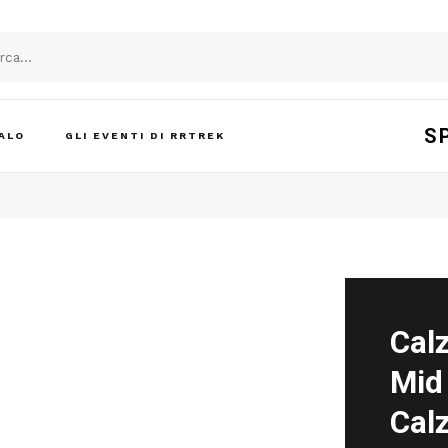
S
ALO
GLI EVENTI DI RRTREK
Calz
Mid
Calz