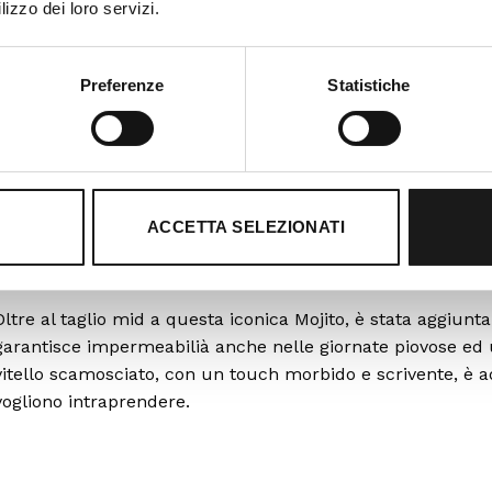
lizzo dei loro servizi.
Con Carta di Credito e PayPal
Preferenze
Statistiche
ACCETTA SELEZIONATI
DESCRIZIONE
INFORMAZIONI AGGIUNTIVE
Oltre al taglio mid a questa iconica Mojito, è stata agg
garantisce impermeabilià anche nelle giornate piovose ed
vitello scamosciato, con un touch morbido e scrivente, è ada
vogliono intraprendere.