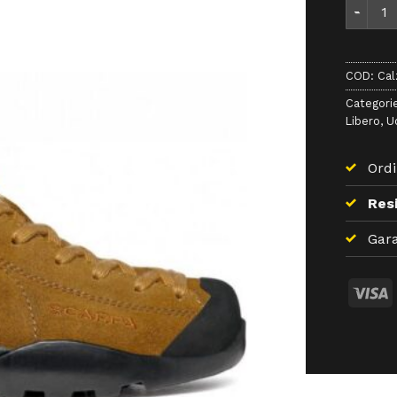
Calzatur
COD:
Cal
Categori
Libero
,
U
Ordi
Resi
Gara