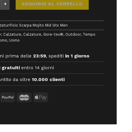
ificio Scarpa Mojito Mid Gtx Men - - Calzaturificio Scarpa qua
AGGIUNGI AL CARRELLO
zaturificio Scarpa Mojito Mid Gtx Men
e:
Calzature
,
Calzature
,
Gore-tex®
,
Outdoor
,
Tempo
omo
,
Uomo
ni prima delle
23:59
, spediti
in 1 giorno
 gratuiti
entro 14 giorni
ntito da oltre
10.000 clienti