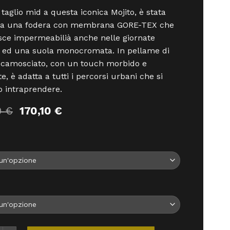
l taglio mid a questa iconica Mojito, è stata
ta una fodera con membrana GORE-TEX che
sce impermeabilià anche nelle giornate
 ed una suola monocromata. In pellame di
 scamosciato, con un touch morbido e
e, è adatta a tutti i percorsi urbani che si
o intraprendere.
Il
Il
0
€
170,10
€
prezzo
prezzo
originale
attuale
era:
è:
189,00 €.
170,10 €.