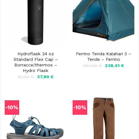
Hydroflask 24 oz
Ferrino Tenda Kalahari 3 –
Standard Flex Cap –
Tende – Ferrino
Borracce/thermos –
Il
Il
264,90
€
238,41
€
prezzo
prezzo
Hydro Flask
originale
attuale
Il
Il
42,00
€
37,80
€
era:
è:
prezzo
prezzo
264,90 €.
238,41 
originale
attuale
era:
è:
42,00 €.
37,80 €.
-10%
-10%