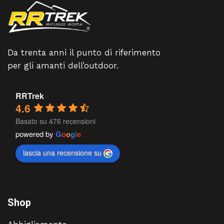
Da trenta anni il punto di riferimento
per gli amanti dell’outdoor.
RRTrek
4.6
Basato su 476 recensioni
powered by
G
o
o
g
l
e
lascia una recensione su
Shop