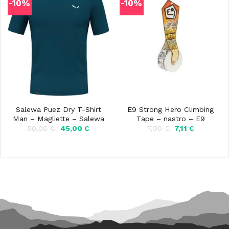
-10%
-10%
Salewa Puez Dry T-Shirt
E9 Strong Hero Climbing
Man – Magliette – Salewa
Tape – nastro – E9
Il
Il
Il
Il
50,00
€
45,00
€
7,90
€
7,11
€
prezzo
prezzo
prezzo
prezzo
originale
attuale
originale
attuale
era:
è:
era:
è:
50,00 €.
45,00 €.
7,90 €.
7,11 €.