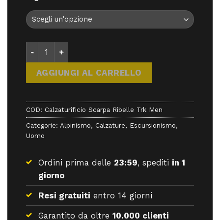
Calzaturificio Scarpa Ribelle Trk Men - Calzature -
AGGIUNGI AL CARRELLO
COD:
Calzaturificio Scarpa Ribelle Trk Men
Categorie:
Alpinismo
,
Calzature
,
Escursionismo
,
Uomo
Ordini prima delle
23:59
, spediti
in 1
giorno
Resi gratuiti
entro 14 giorni
Garantito da oltre
10.000 clienti