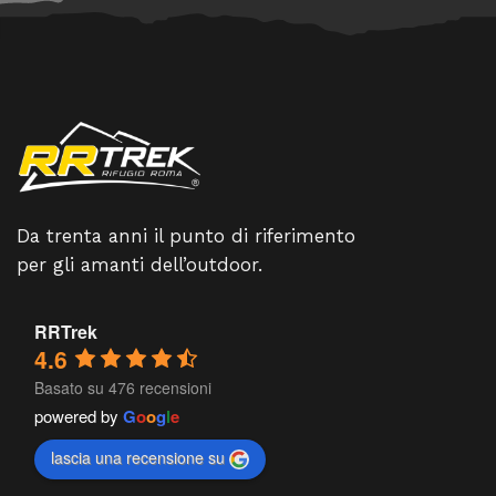
Da trenta anni il punto di riferimento
per gli amanti dell’outdoor.
RRTrek
4.6
Basato su 476 recensioni
powered by
G
o
o
g
l
e
lascia una recensione su