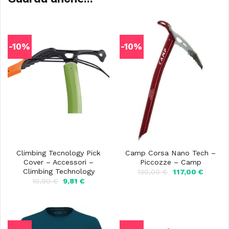
-10%
-10%
Climbing Tecnology Pick
Camp Corsa Nano Tech –
Cover – Accessori –
Piccozze – Camp
Climbing Technology
Il
Il
130,00
€
117,00
€
prezzo
prezzo
Il
Il
10,90
€
9,81
€
originale
attuale
prezzo
prezzo
era:
è:
originale
attuale
130,00 €.
117,00 
era:
è:
10,90 €.
9,81 €.