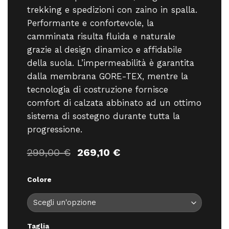
trekking e spedizioni con zaino in spalla.
Performante e confortevole, la
camminata risulta fluida e naturale
grazie al design dinamico e affidabile
della suola. L’impermeabilità è garantita
dalla membrana GORE-TEX, mentre la
tecnologia di costruzione fornisce
comfort di calzata abbinato ad un ottimo
sistema di sostegno durante tutta la
progressione.
Il
Il
299,00
€
269,10
€
prezzo
prezzo
originale
attuale
Colore
era:
è:
299,00 €.
269,10 €.
Taglia