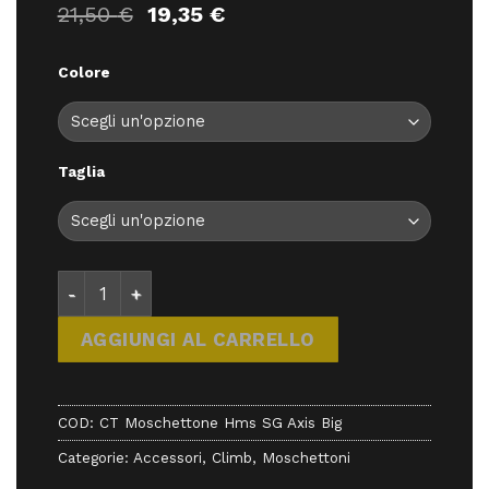
Il
Il
21,50
€
19,35
€
prezzo
prezzo
originale
attuale
Colore
era:
è:
21,50 €.
19,35 €.
Taglia
CT Moschettone Hms SG Axis Big - Moschettoni/Rinv
AGGIUNGI AL CARRELLO
COD:
CT Moschettone Hms SG Axis Big
Categorie:
Accessori
,
Climb
,
Moschettoni