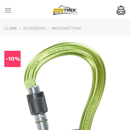
Skip
to
content
CLIMB
/
ACCESSORI
/
MOSCHETTONI
-10%