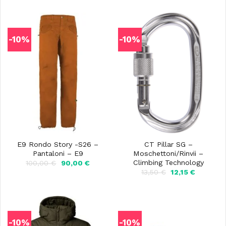
-10%
-10%
E9 Rondo Story -S26 –
CT Pillar SG –
Pantaloni – E9
Moschettoni/Rinvii –
Climbing Technology
Il
Il
100,00
€
90,00
€
prezzo
prezzo
Il
Il
13,50
€
12,15
€
originale
attuale
prezzo
prezzo
era:
è:
originale
attuale
100,00 €.
90,00 €.
era:
è:
13,50 €.
12,15 €.
-10%
-10%