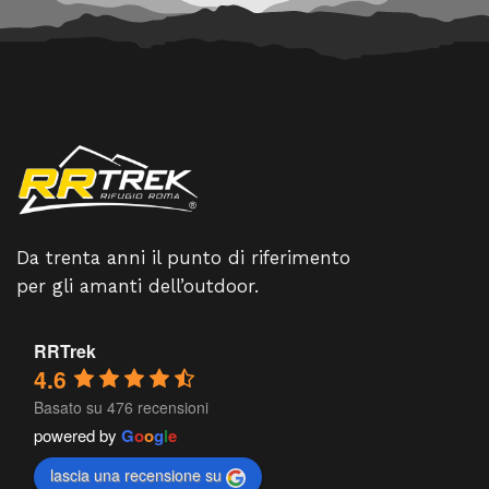
Da trenta anni il punto di riferimento
per gli amanti dell’outdoor.
RRTrek
4.6
Basato su 476 recensioni
powered by
G
o
o
g
l
e
lascia una recensione su