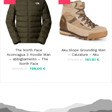
The North Face
Aku Slope Grounding Men
Aconcagua 3 Hoodie Man
– Calzature – Aku
– abbigliamento – The
Il
Il
179,90
€
161,91
€
prezzo
prezzo
North Face
originale
attuale
Il
Il
220,00
€
198,00
€
era:
è:
prezzo
prezzo
179,90 €.
161,91 €
originale
attuale
era:
è:
220,00 €.
198,00 €.