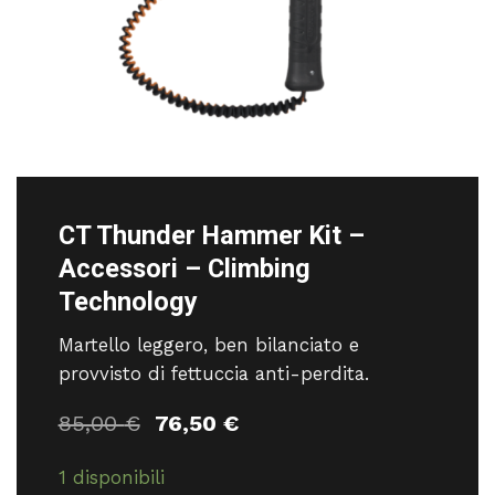
CT Thunder Hammer Kit –
Accessori – Climbing
Technology
Martello leggero, ben bilanciato e
provvisto di fettuccia anti-perdita.
Il
Il
85,00
€
76,50
€
prezzo
prezzo
originale
attuale
1 disponibili
era:
è: