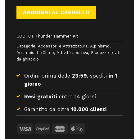
85,00 €.
76,50 €.
AGGIUNGI AL CARRELLO
COD:
CT Thunder Hammer Kit
Categorie:
Accessori e Attrezzatura
,
Alpinismo
,
Arrampicata/Climb
,
Attività sportiva
,
Piccozze e viti
da ghiaccio
Ordini prima delle
23:59
, spediti
in 1
giorno
Resi gratuiti
entro 14 giorni
Garantito da oltre
10.000 clienti