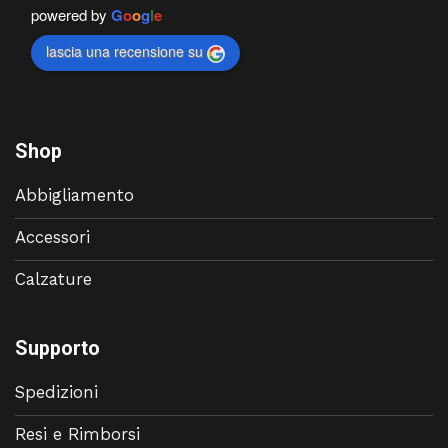
powered by
G
o
o
g
l
e
lascia una recensione su
Shop
Abbigliamento
Accessori
Calzature
Supporto
Spedizioni
Resi e Rimborsi