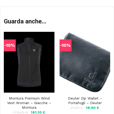
Guarda anche...
-10%
-10%
Montura Premium Wind
Deuter Zip Wallet –
Vest Woman – Giacche –
Portafogli – Deuter
Montura
Il
Il
21,00
€
18,90
€
prezzo
prezzo
Il
Il
179,00
€
161,10
€