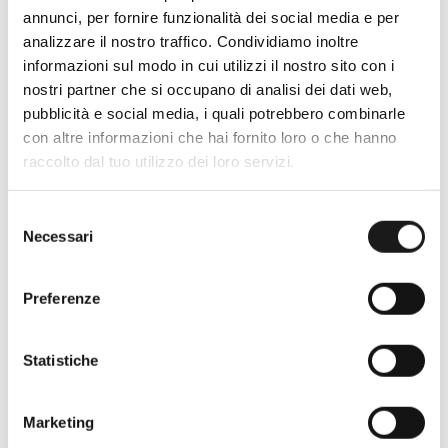
annunci, per fornire funzionalità dei social media e per
analizzare il nostro traffico. Condividiamo inoltre
informazioni sul modo in cui utilizzi il nostro sito con i
nostri partner che si occupano di analisi dei dati web,
pubblicità e social media, i quali potrebbero combinarle
Oltre 30 anni di esperienza
con altre informazioni che hai fornito loro o che hanno
raccolto dal tuo utilizzo dei loro servizi.
Nato nel 1990 con il nome di Rifugio
Roma, RRTrek è il punto di riferimento
Selezione
per amanti dell’outdoor a Roma e nel
Necessari
del
Lazio. Da sempre soddisfiamo i nostri
consenso
clienti con professionalità, rendendo
Preferenze
l’acquisto un’esperienza formativa e
gratificante.
Statistiche
Marketing