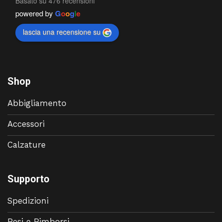
Basato su 476 recensioni
powered by
G
o
o
g
l
e
lascia una recensione su
Shop
Abbigliamento
Accessori
Calzature
Supporto
Spedizioni
Resi e Rimborsi