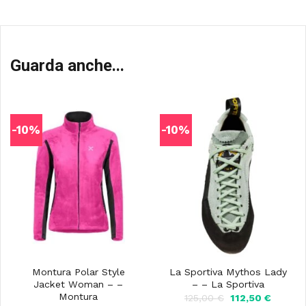
Guarda anche...
-10%
-10%
Montura Polar Style
La Sportiva Mythos Lady
Jacket Woman – –
– – La Sportiva
Montura
Il
Il
125,00
€
112,50
€