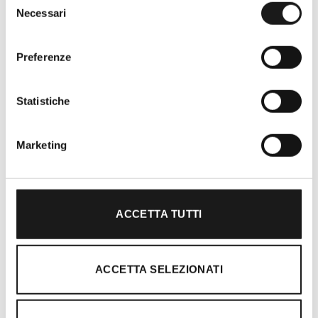
Necessari
del
consenso
Preferenze
Statistiche
Oltre 30 anni di esperienza
Nato nel 1990 con il nome di Rifugio
Marketing
Roma, RRTrek è il punto di riferimento
per amanti dell’outdoor a Roma e nel
Lazio. Da sempre soddisfiamo i nostri
clienti con professionalità, rendendo
ACCETTA TUTTI
l’acquisto un’esperienza formativa e
gratificante.
ACCETTA SELEZIONATI