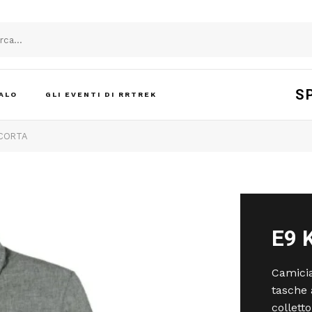
S
ALO
GLI EVENTI DI RRTREK
 CORTA
E9 K
Camicia
tasche 
colletto