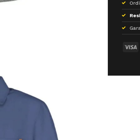
Ordi
Resi
Gara