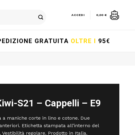
ACCEDI
0,00
€
PEDIZIONE GRATUITA
OLTRE I
95€
iwi-S21 – Cappelli – E9
 a maniche corte in lino e cotone. Due
anteriori. Etichetta stampata all’interno del
. Vestibilità regolare. Prodotto in Italia.