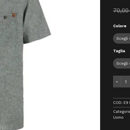
70,0
Colore
Taglia
E9 Kiwi-
COD:
E9 
Categori
Uomo