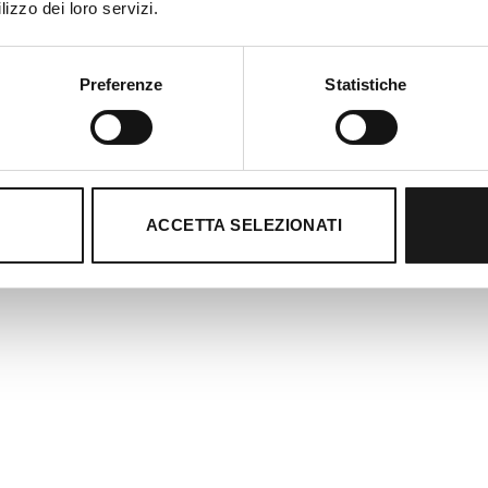
lizzo dei loro servizi.
Preferenze
Statistiche
DESCRIZIONE
INFORMAZIONI AGGIUNTIVE
ACCETTA SELEZIONATI
Camicia a maniche corte in lino e cotone. Due tasche anteri
colletto. Vestibilità regolare. Prodotto in Italia.