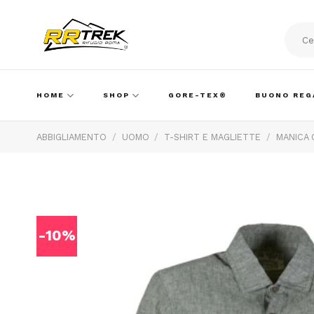
Skip
to
content
Cerca:
HOME
SHOP
GORE-TEX®
BUONO REG
ABBIGLIAMENTO
/
UOMO
/
T-SHIRT E MAGLIETTE
/
MANICA
-10%