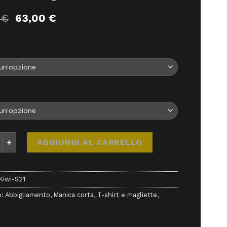
Il
Il
0
€
63,00
€
prezzo
prezzo
originale
attuale
era:
è:
70,00 €.
63,00 €.
S21 - Cappelli - E9 quantità
AGGIUNGI AL CARRELLO
Kiwi-S21
e:
Abbigliamento
,
Manica corta
,
T-shirt e magliette
,