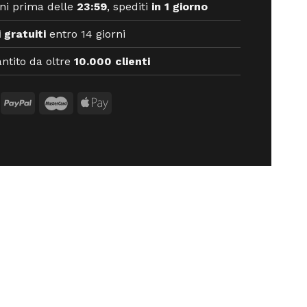
ni prima delle
23:59
, spediti
in 1 giorno
 gratuiti
entro 14 giorni
ntito da oltre
10.000 clienti