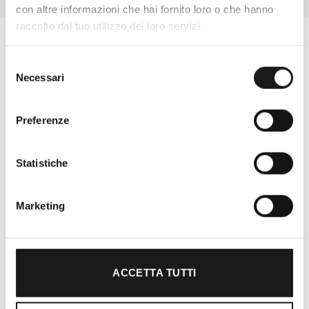
con altre informazioni che hai fornito loro o che hanno
raccolto dal tuo utilizzo dei loro servizi.
Selezione
Necessari
del
consenso
Preferenze
Statistiche
Marketing
Oltre 30 anni di esperienza
Nato nel 1990 con il nome di Rifugio
Roma, RRTrek è il punto di riferimento
ACCETTA TUTTI
per amanti dell’outdoor a Roma e nel
Lazio. Da sempre soddisfiamo i nostri