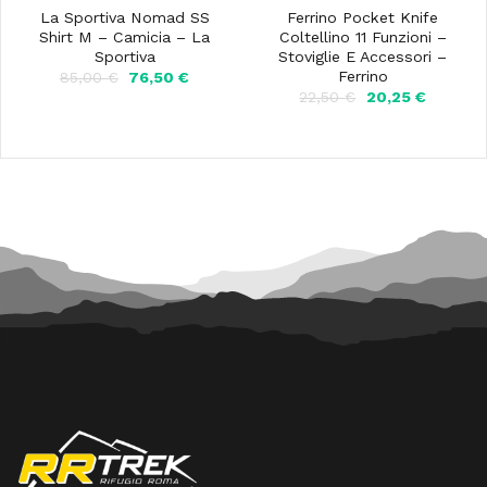
La Sportiva Nomad SS
Ferrino Pocket Knife
Shirt M – Camicia – La
Coltellino 11 Funzioni –
Sportiva
Stoviglie E Accessori –
Ferrino
Il
Il
85,00
€
76,50
€
prezzo
prezzo
Il
Il
22,50
€
20,25
€
originale
attuale
prezzo
prezzo
era:
è:
originale
attuale
85,00 €.
76,50 €.
era:
è:
22,50 €.
20,25 €.