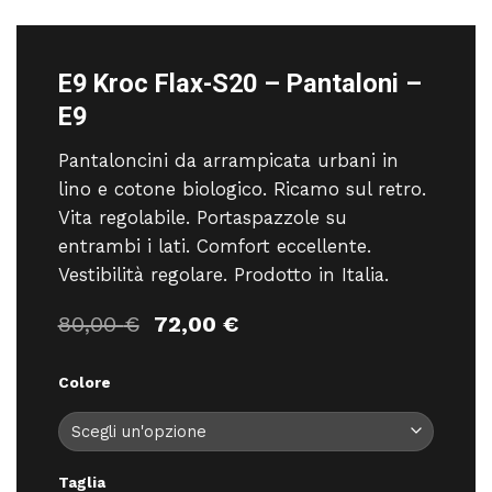
E9 Kroc Flax-S20 – Pantaloni –
E9
Pantaloncini da arrampicata urbani in
lino e cotone biologico. Ricamo sul retro.
Vita regolabile. Portaspazzole su
entrambi i lati. Comfort eccellente.
Vestibilità regolare. Prodotto in Italia.
Il
Il
80,00
€
72,00
€
prezzo
prezzo
originale
attuale
Colore
era:
è:
80,00 €.
72,00 €.
Taglia