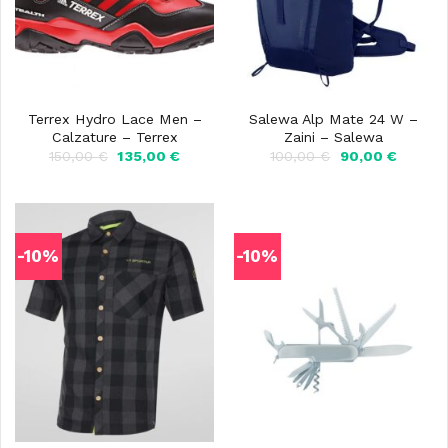
Terrex Hydro Lace Men –
Salewa Alp Mate 24 W –
Calzature – Terrex
Zaini – Salewa
Il
Il
Il
Il
150,00
€
135,00
€
100,00
€
90,00
€
prezzo
prezzo
prezzo
prezzo
originale
attuale
originale
attuale
era:
è:
era:
è:
150,00 €.
135,00 €.
100,00 €.
90,00 €
-10%
-10%