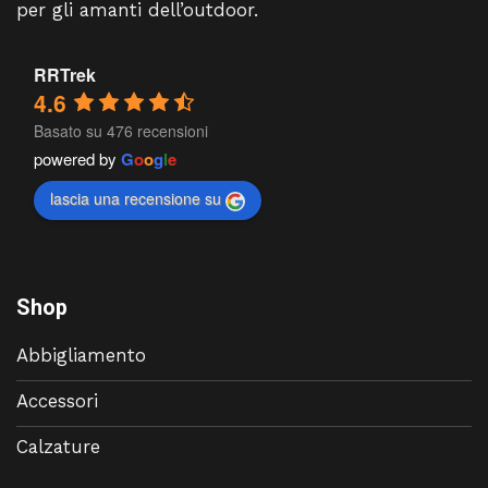
per gli amanti dell’outdoor.
RRTrek
4.6
Basato su 476 recensioni
powered by
G
o
o
g
l
e
lascia una recensione su
Shop
Abbigliamento
Accessori
Calzature