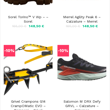
Sorel Torino™ V Wp – –
Merrel Agility Peak 6 –
Sorel
Calzature – Merrel
Il
Il
Il
Il
165,00
€
148,50
€
165,00
€
148,50
€
prezzo
prezzo
prezzo
prezzo
originale
attuale
originale
attuale
era:
è:
era:
è:
165,00 €.
148,50 €.
165,00 €.
148,50 
-10%
-10%
Grivel Crampons G14
Salomon M DRX Defy
CrampOMatic EVO –
GRVL – Calzature –