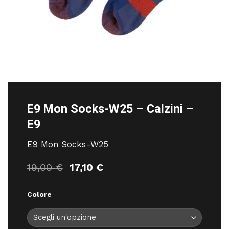
E9 Mon Socks-W25 – Calzini –
E9
E9 Mon Socks-W25
Il
Il
19,00
€
17,10
€
prezzo
prezzo
originale
attuale
Colore
era:
è:
19,00 €.
17,10 €.