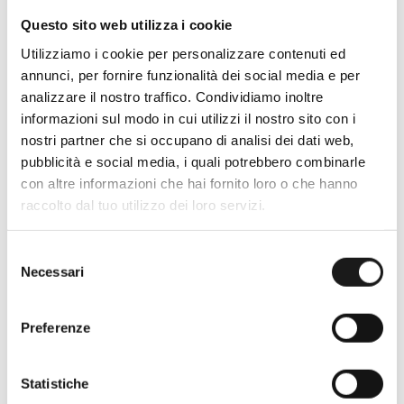
Questo sito web utilizza i cookie
Utilizziamo i cookie per personalizzare contenuti ed
annunci, per fornire funzionalità dei social media e per
analizzare il nostro traffico. Condividiamo inoltre
informazioni sul modo in cui utilizzi il nostro sito con i
nostri partner che si occupano di analisi dei dati web,
pubblicità e social media, i quali potrebbero combinarle
con altre informazioni che hai fornito loro o che hanno
raccolto dal tuo utilizzo dei loro servizi.
Oltre 30 anni di esperienza
Selezione
Necessari
Nato nel 1990 con il nome di Rifugio
del
consenso
Roma, RRTrek è il punto di riferimento
per amanti dell’outdoor a Roma e nel
Preferenze
Lazio. Da sempre soddisfiamo i nostri
clienti con professionalità, rendendo
Statistiche
l’acquisto un’esperienza formativa e