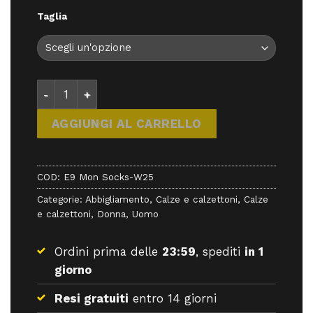
Taglia
E9 Mon Socks-W25 - Calzini - E9 quantità
AGGIUNGI AL CARRELLO
COD:
E9 Mon Socks-W25
Categorie:
Abbigliamento
,
Calze e calzettoni
,
Calze
e calzettoni
,
Donna
,
Uomo
Ordini prima delle
23:59
, spediti
in 1
giorno
Resi gratuiti
entro 14 giorni