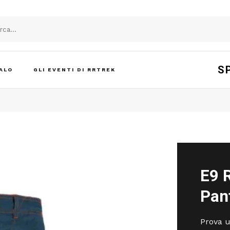
S
ALO
GLI EVENTI DI RRTREK
E9 
Pan
Prova u