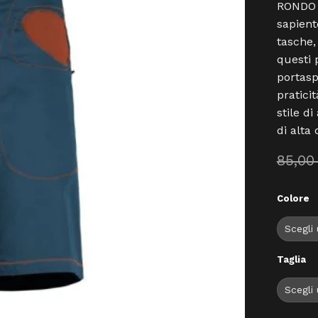
RONDO S
sapient
tasche,
questi 
portasp
praticit
stile d
di alta 
85,0
Colore
Taglia