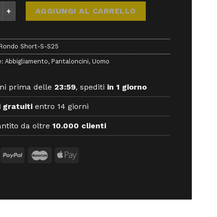
o Short-S-S25 - Pantaloni - E9 quantità
AGGIUNGI AL CARRELLO
Rondo Short-S-S25
e:
Abbigliamento
,
Pantaloncini
,
Uomo
ni prima delle
23:59
, spediti
in 1 giorno
 gratuiti
entro 14 giorni
ntito da oltre
10.000 clienti