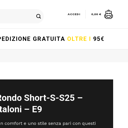
ACCEDI
0,00
€
PEDIZIONE GRATUITA
OLTRE I
95€
Rondo Short-S-S25 –
taloni – E9
n comfort e uno stile senza pari con questi