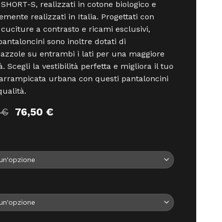
HORT-S, realizzati in cotone biologico e
emente realizzati in Italia. Progettati con
 cuciture a contrasto e ricami esclusivi,
pantaloncini sono inoltre dotati di
azzole su entrambi i lati per una maggiore
à. Scegli la vestibilità perfetta e migliora il tuo
i arrampicata urbana con questi pantaloncini
qualità.
Il
Il
0
€
76,50
€
prezzo
prezzo
originale
attuale
era:
è:
85,00 €.
76,50 €.