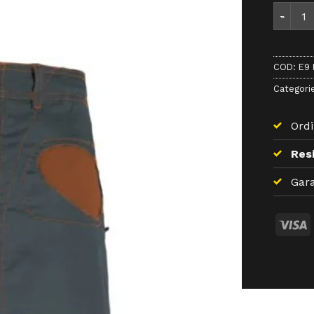
E9 Rond
COD:
E9 
Categori
Ordi
Resi
Gara