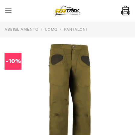
Skip
to
content
ABBIGLIAMENTO
/
UOMO
/
PANTALONI
-10%