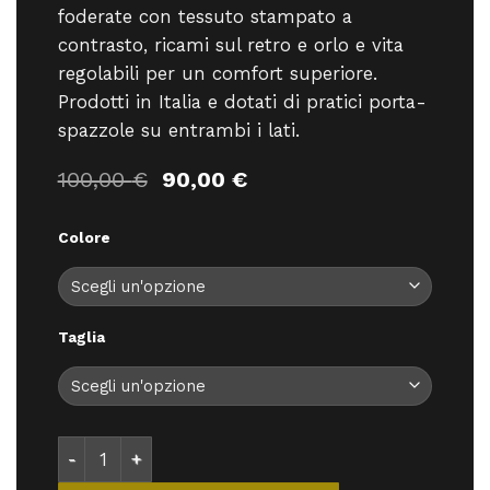
foderate con tessuto stampato a
contrasto, ricami sul retro e orlo e vita
regolabili per un comfort superiore.
Prodotti in Italia e dotati di pratici porta-
spazzole su entrambi i lati.
Il
Il
100,00
€
90,00
€
prezzo
prezzo
originale
attuale
Colore
era:
è:
100,00 €.
90,00 €.
Taglia
E9 Rondo Slim-S25 - Pantaloni - E9 quantità