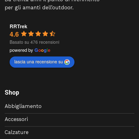
per gli amanti dell’outdoor.
RRTrek
4.6
Basato su 476 recensioni
powered by
G
o
o
g
l
e
lascia una recensione su
Shop
Abbigliamento
Accessori
Calzature