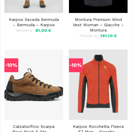
Karpos Seceda Bermuda
Montura Premium Wind
– Bermuda – Karpos
Vest Woman – Giacche –
Montura
Il
Il
90,00
€
81,00
€
prezzo
prezzo
Il
Il
179,00
€
161,10
€
originale
attuale
prezzo
prezzo
era:
è:
originale
attuale
90,00 €.
81,00 €.
era:
è:
179,00 €.
161,10 €
-10%
-10%
Calzaturificio Scarpa
Karpos Rocchetta Fleece
Rove Rock S Gtx – –
FZ Men – Giacche –