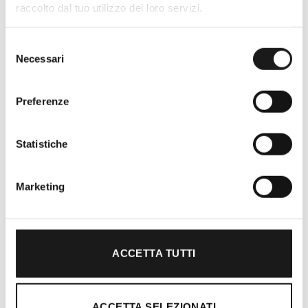
raccolto dal tuo utilizzo dei loro servizi.
Selezione
Necessari
del
consenso
Preferenze
Statistiche
Oltre 30 anni di esperienza
Marketing
Nato nel 1990 con il nome di Rifugio
Roma, RRTrek è il punto di riferimento
per amanti dell’outdoor a Roma e nel
ACCETTA TUTTI
Lazio. Da sempre soddisfiamo i nostri
clienti con professionalità, rendendo
l’acquisto un’esperienza formativa e
ACCETTA SELEZIONATI