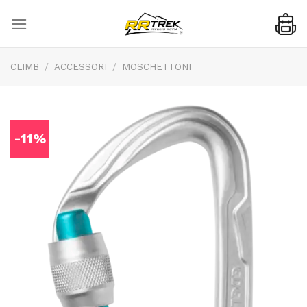
Skip
to
content
CLIMB
/
ACCESSORI
/
MOSCHETTONI
-11%