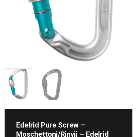
Edelrid Pure Screw –
Moschettoni/Rinvii – Edelrid