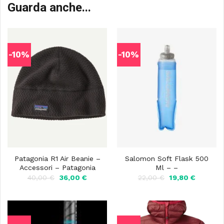
Guarda anche...
-10%
-10%
Patagonia R1 Air Beanie –
Salomon Soft Flask 500
Accessori – Patagonia
Ml – –
Il
Il
Il
Il
40,00
€
36,00
€
22,00
€
19,80
€
prezzo
prezzo
prezzo
prezzo
originale
attuale
originale
attuale
era:
è:
era:
è:
40,00 €.
36,00 €.
22,00 €.
19,80 €.