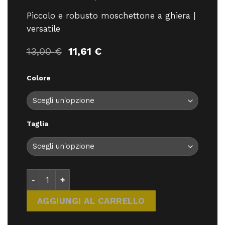
Piccolo e robusto moschettone a ghiera |
versatile
Il
Il
13,00
€
11,61
€
prezzo
prezzo
originale
attuale
Colore
era:
è:
13,00 €.
11,61 €.
Taglia
Edelrid Pure Screw - Moschettoni/Rinvii - Edelrid q
AGGIUNGI AL CARRELLO