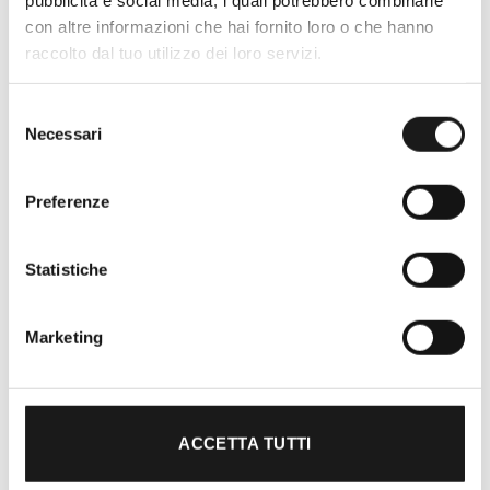
con altre informazioni che hai fornito loro o che hanno
raccolto dal tuo utilizzo dei loro servizi.
Oltre 30 anni di esperienza
Selezione
Nato nel 1990 con il nome di Rifugio
Necessari
del
Roma, RRTrek è il punto di riferimento
consenso
per amanti dell’outdoor a Roma e nel
Lazio. Da sempre soddisfiamo i nostri
Preferenze
clienti con professionalità, rendendo
l’acquisto un’esperienza formativa e
Statistiche
gratificante.
Marketing
ACCETTA TUTTI