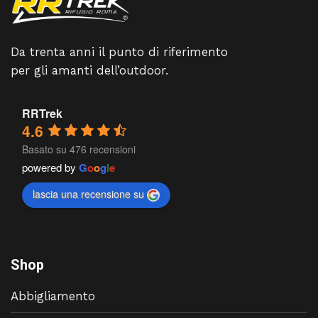
Da trenta anni il punto di riferimento
per gli amanti dell’outdoor.
RRTrek
4.6
Basato su 476 recensioni
powered by
G
o
o
g
l
e
lascia una recensione su
Shop
Abbigliamento