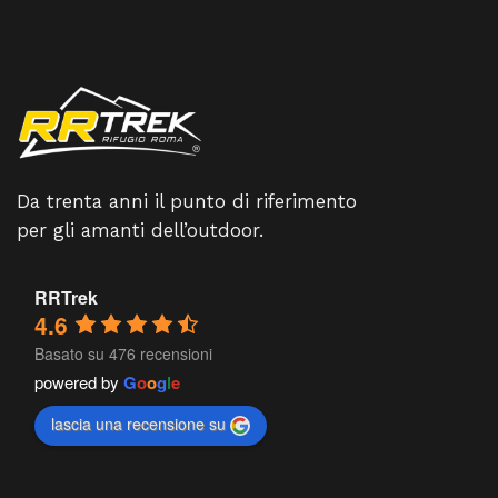
Da trenta anni il punto di riferimento
per gli amanti dell’outdoor.
RRTrek
4.6
Basato su 476 recensioni
powered by
G
o
o
g
l
e
lascia una recensione su