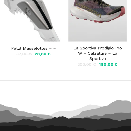
La Sportiva Prodigio Pro
Petzl Masselottes – –
W – Calzature – La
Il
Il
32,00
€
28,80
€
prezzo
prezzo
Sportiva
originale
attuale
Il
Il
200,00
€
180,00
€
era:
è:
prezzo
prezzo
32,00 €.
28,80 €.
originale
attuale
era:
è:
200,00 €.
180,00