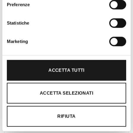
Oltre 30 anni di esperienza
Preferenze
Nato nel 1990 con il nome di Rifugio
Roma, RRTrek è il punto di riferimento
Statistiche
per amanti dell’outdoor a Roma e nel
Lazio. Da sempre soddisfiamo i nostri
Marketing
clienti con professionalità, rendendo
l’acquisto un’esperienza formativa e
gratificante.
ACCETTA TUTTI
ACCETTA SELEZIONATI
RIFIUTA