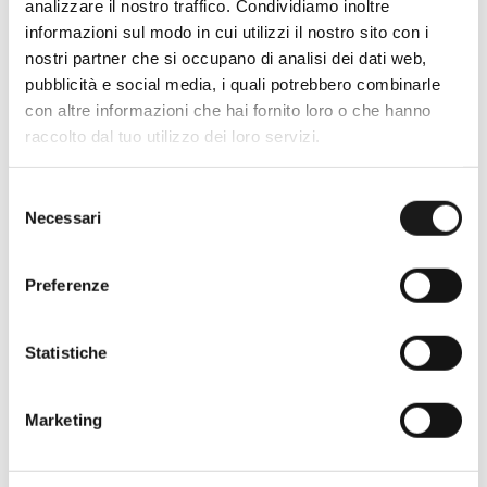
analizzare il nostro traffico. Condividiamo inoltre
informazioni sul modo in cui utilizzi il nostro sito con i
nostri partner che si occupano di analisi dei dati web,
Oltre 30 anni di esperienza
pubblicità e social media, i quali potrebbero combinarle
con altre informazioni che hai fornito loro o che hanno
Nato nel 1990 con il nome di Rifugio
raccolto dal tuo utilizzo dei loro servizi.
Roma, RRTrek è il punto di riferimento
per amanti dell’outdoor a Roma e nel
Selezione
Lazio. Da sempre soddisfiamo i nostri
Necessari
del
clienti con professionalità, rendendo
consenso
l’acquisto un’esperienza formativa e
Preferenze
gratificante.
Statistiche
Marketing