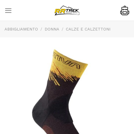
Skip
to
content
ABBIGLIAMENTO
/
DONNA
/
CALZE E CALZETTONI