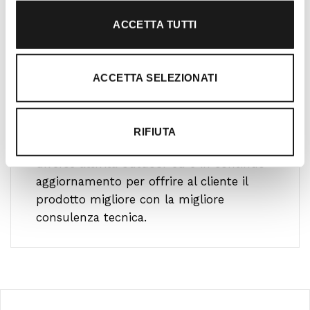
ACCETTA TUTTI
ACCETTA SELEZIONATI
Ti guidiamo alla scelta
Il nostro team è formato da personale
RIFIUTA
altamente specializzato che pratica le più
diverse attività outdoor ed è in continuo
aggiornamento per offrire al cliente il
prodotto migliore con la migliore
consulenza tecnica.