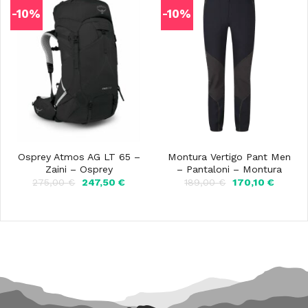
-10%
-10%
Osprey Atmos AG LT 65 –
Montura Vertigo Pant Men
Zaini – Osprey
– Pantaloni – Montura
Il
Il
Il
Il
275,00
€
247,50
€
189,00
€
170,10
€
prezzo
prezzo
prezzo
prezzo
originale
attuale
originale
attuale
era:
è:
era:
è:
275,00 €.
247,50 €.
189,00 €.
170,10 