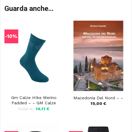
Guarda anche...
-10%
Gm Calze HIke Merino
Macedonia Del Nord – –
Padded – – GM Calze
15,00
€
Il
Il
17,90
€
16,11
€
prezzo
prezzo
originale
attuale
era:
è:
17,90 €.
16,11 €.