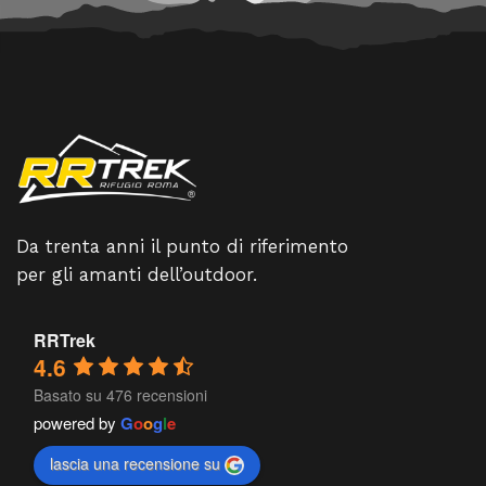
Da trenta anni il punto di riferimento
per gli amanti dell’outdoor.
RRTrek
4.6
Basato su 476 recensioni
powered by
G
o
o
g
l
e
lascia una recensione su