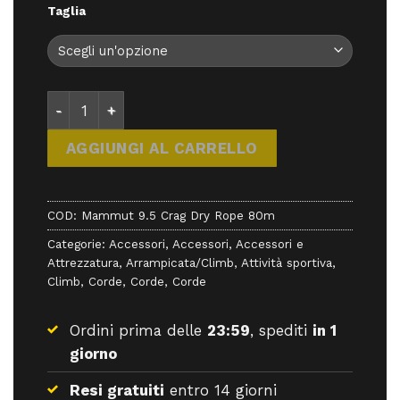
Taglia
Mammut 9.5 Crag Dry Rope 80m - Corde - Mammut
AGGIUNGI AL CARRELLO
COD:
Mammut 9.5 Crag Dry Rope 80m
Categorie:
Accessori
,
Accessori
,
Accessori e
Attrezzatura
,
Arrampicata/Climb
,
Attività sportiva
,
Climb
,
Corde
,
Corde
,
Corde
Ordini prima delle
23:59
, spediti
in 1
giorno
Resi gratuiti
entro 14 giorni