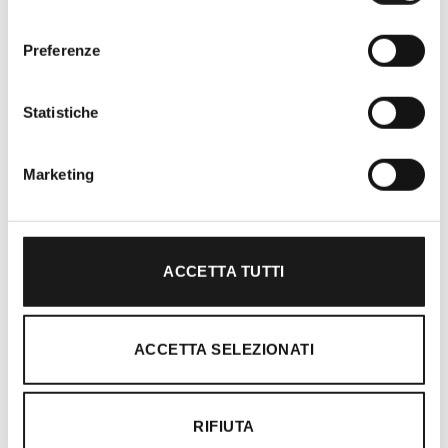
consenso
Preferenze
Oltre 30 anni di esperienza
Statistiche
Nato nel 1990 con il nome di Rifugio
Roma, RRTrek è il punto di riferimento
Marketing
per amanti dell’outdoor a Roma e nel
Lazio. Da sempre soddisfiamo i nostri
clienti con professionalità, rendendo
l’acquisto un’esperienza formativa e
ACCETTA TUTTI
gratificante.
ACCETTA SELEZIONATI
RIFIUTA