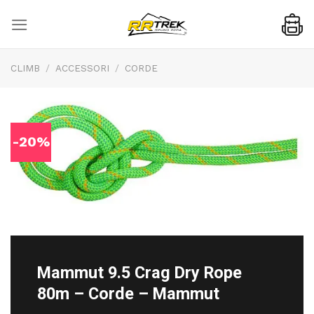
Skip
to
content
CLIMB
/
ACCESSORI
/
CORDE
-20%
Mammut 9.5 Crag Dry Rope
80m – Corde – Mammut