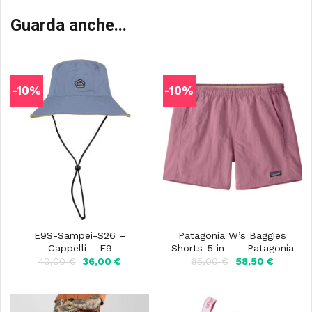
Guarda anche...
-10%
-10%
E9S-Sampei-S26 –
Patagonia W’s Baggies
Cappelli – E9
Shorts-5 in – – Patagonia
Il
Il
Il
Il
40,00
€
36,00
€
65,00
€
58,50
€
prezzo
prezzo
prezzo
prezzo
originale
attuale
originale
attuale
era:
è:
era:
è:
40,00 €.
36,00 €.
65,00 €.
58,50 €