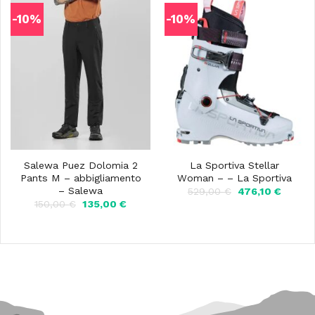
-10%
-10%
Salewa Puez Dolomia 2
La Sportiva Stellar
Pants M – abbigliamento
Woman – – La Sportiva
– Salewa
Il
Il
529,00
€
476,10
€
prezzo
prezzo
Il
Il
150,00
€
135,00
€
originale
attuale
prezzo
prezzo
era:
è:
originale
attuale
529,00 €.
476,10 
era:
è:
150,00 €.
135,00 €.