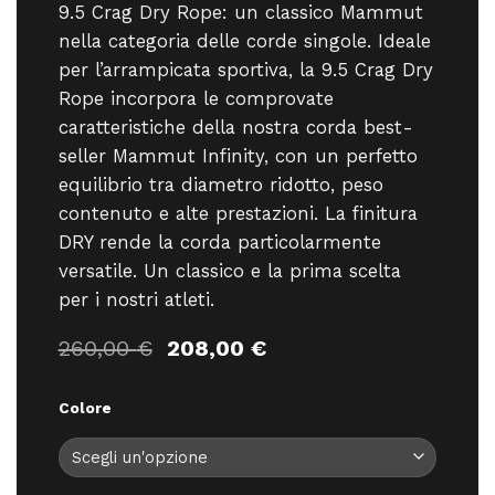
9.5 Crag Dry Rope: un classico Mammut
nella categoria delle corde singole. Ideale
per l’arrampicata sportiva, la 9.5 Crag Dry
Rope incorpora le comprovate
caratteristiche della nostra corda best-
seller Mammut Infinity, con un perfetto
equilibrio tra diametro ridotto, peso
contenuto e alte prestazioni. La finitura
DRY rende la corda particolarmente
versatile. Un classico e la prima scelta
per i nostri atleti.
Il
Il
260,00
€
208,00
€
prezzo
prezzo
originale
attuale
Colore
era:
è:
260,00 €.
208,00 €.