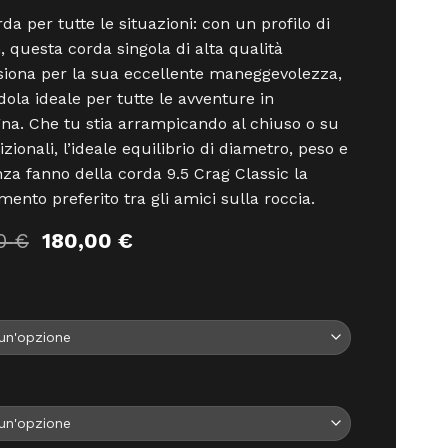
da per tutte le situazioni: con un profilo di
 questa corda singola di alta qualità
iona per la sua eccellente maneggevolezza,
ola ideale per tutte le avventure in
a. Che tu stia arrampicando al chiuso o su
izionali, l’ideale equilibrio di diametro, peso e
nza fanno della corda 9.5 Crag Classic la
mento preferito tra gli amici sulla roccia.
Il
Il
00
€
180,00
€
prezzo
prezzo
originale
attuale
era:
è:
200,00 €.
180,00 €.