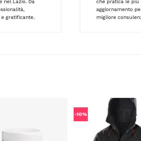
e nel Lazio. Da
che pratica le più 
ssionalità,
aggiornamento per o
e gratificante.
migliore consulen
-10%