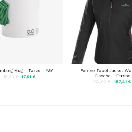
Ferrino Tobol Jacket W
imbing Mug – Tazze – Y&Y
Giacche – Ferrino
Il
Il
19,90
€
17,91
€
prezzo
prezzo
Il
174,90
€
157,41
€
originale
attuale
prezzo
era:
è:
originale
19,90 €.
17,91 €.
era:
174,90 €.