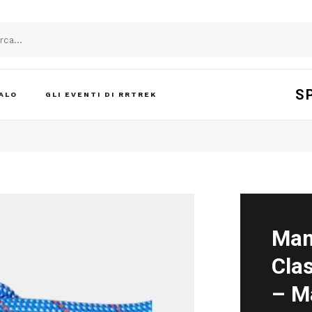
S
ALO
GLI EVENTI DI RRTREK
Mam
Cla
– M