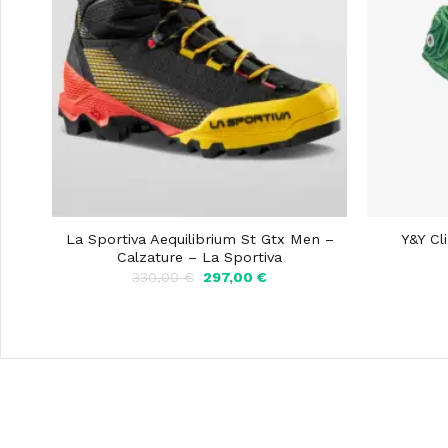
La Sportiva Aequilibrium St Gtx Men –
Y&Y Cl
Calzature – La Sportiva
Il
Il
330,00
€
297,00
€
prezzo
prezzo
originale
attuale
era:
è:
330,00 €.
297,00 €.