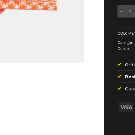
Mammut 
COD:
Mam
Categori
Corde
Ordi
Resi
Gara