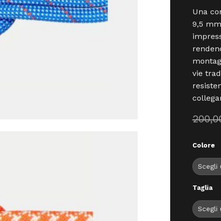
Una cor
9,5 mm,
impress
rendend
montagn
vie trad
resiste
collega
200,
Colore
Taglia