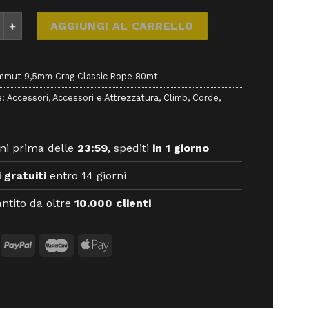
9,5mm Crag Classic Rope 80mt - Corde - Mammut quantità
AGGIUNGI AL CARRELLO
mut 9,5mm Crag Classic Rope 80mt
e:
Accessori
,
Accessori e Attrezzatura
,
Climb
,
Corde
,
ni prima delle
23:59
, spediti
in 1 giorno
 gratuiti
entro 14 giorni
ntito da oltre
10.000 clienti