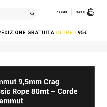
ACCEDI
0,00
€
PEDIZIONE GRATUITA
OLTRE I
95€
mut 9,5mm Crag
ssic Rope 80mt – Corde
ammut