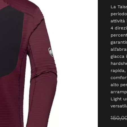
La Tais
periodo
attività
4 direz
percent
garanti
all’abr
giacca 
hardshe
rapida,
comfort
alto pe
arrampi
Light u
versatil
150,0