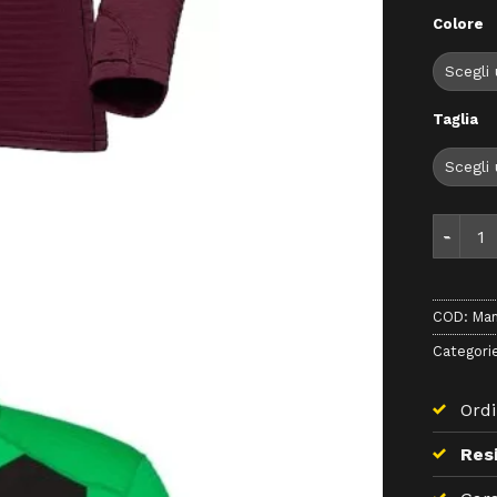
Colore
Taglia
Mammut 
COD:
Mam
Categori
Ordi
Resi