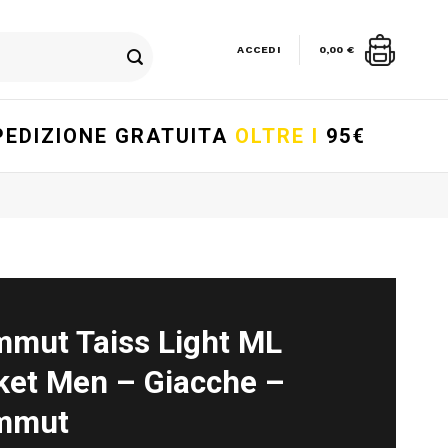
ACCEDI
0,00
€
PEDIZIONE GRATUITA
OLTRE I
95€
mut Taiss Light ML
ket Men – Giacche –
mmut