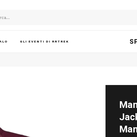
S
ALO
GLI EVENTI DI RRTREK
Mam
Jac
Ma