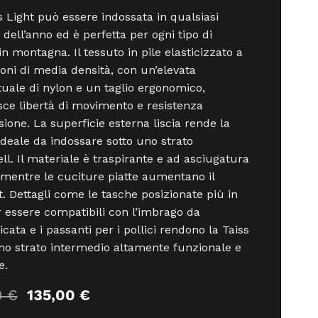
s Light può essere indossata in qualsiasi
 dell’anno ed è perfetta per ogni tipo di
 in montagna. Il tessuto in pile elasticizzato a
ioni di media densità, con un’elevata
uale di nylon e un taglio ergonomico,
sce libertà di movimento e resistenza
asione. La superficie esterna liscia rende la
ideale da indossare sotto uno strato
ll. Il materiale è traspirante e ad asciugatura
 mentre le cuciture piatte aumentano il
. Dettagli come le tasche posizionate più in
r essere compatibili con l’imbrago da
cata e i passanti per i pollici rendono la Taiss
no strato intermedio altamente funzionale e
e.
Il
Il
0
€
135,00
€
prezzo
prezzo