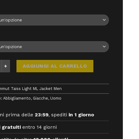
originale
attuale
era:
è:
150,00 €.
135,00 €.
Taiss Light ML Jacket Men - Giacche - Mammut quantità
AGGIUNGI AL CARRELLO
mut Taiss Light ML Jacket Men
e:
Abbigliamento
,
Giacche
,
Uomo
ni prima delle
23:59
, spediti
in 1 giorno
 gratuiti
entro 14 giorni