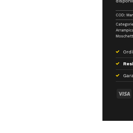
disponib
COD:
Mam
Categori
Arrampic
Moschett
Ordi
Resi
Gara