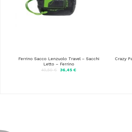
Ferrino Sacco Lenzuolo Travel – Sacchi
Crazy P
Letto – Ferrino
Il
Il
40,50
€
36,45
€
prezzo
prezzo
originale
attuale
era:
è:
40,50 €.
36,45 €.