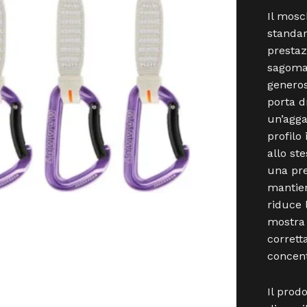
Il mosc
standar
prestaz
sagomat
generos
porta d
un’agga
profilo
allo st
una pre
mantien
riduce 
mostra 
corrett
concent
Il prod