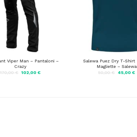
ant Viper Man – Pantaloni –
Salewa Puez Dry T-Shirt
Crazy
Magliette – Salewa
Il
Il
Il
I
170,00
€
102,00
€
50,00
€
45,00
€
prezzo
prezzo
prezzo
originale
attuale
originale
a
era:
è:
era:
è
170,00 €.
102,00 €.
50,00 €.
4