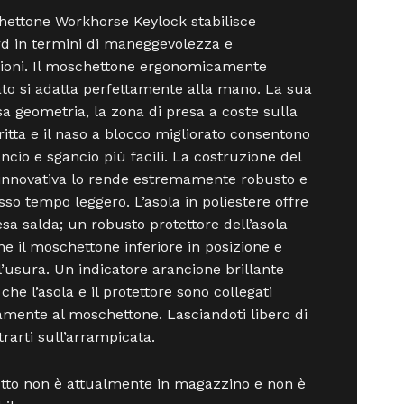
hettone Workhorse Keylock stabilisce
d in termini di maneggevolezza e
ioni. Il moschettone ergonomicamente
o si adatta perfettamente alla mano. La sua
a geometria, la zona di presa a coste sulla
ritta e il naso a blocco migliorato consentono
ncio e sgancio più facili. La costruzione del
 innovativa lo rende estremamente robusto e
esso tempo leggero. L’asola in poliestere offre
sa salda; un robusto protettore dell’asola
e il moschettone inferiore in posizione e
l’usura. Un indicatore arancione brillante
che l’asola e il protettore sono collegati
amente al moschettone. Lasciandoti libero di
rarti sull’arrampicata.
otto non è attualmente in magazzino e non è