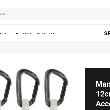
S
ALO
GLI EVENTI DI RRTREK
Mam
12c
Acc