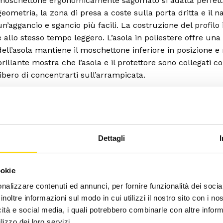
moschettone ergonomicamente sagomato si adatta perfett
geometria, la zona di presa a coste sulla porta dritta e il
un’aggancio e sgancio più facili. La costruzione del profi
e allo stesso tempo leggero. L’asola in poliestere offre un
dell’asola mantiene il moschettone inferiore in posizione e
brillante mostra che l’asola e il protettore sono collegati
libero di concentrarti sull’arrampicata.
Dettagli
ookie
nalizzare contenuti ed annunci, per fornire funzionalità dei socia
inoltre informazioni sul modo in cui utilizzi il nostro sito con i n
icità e social media, i quali potrebbero combinarle con altre inform
lizzo dei loro servizi.