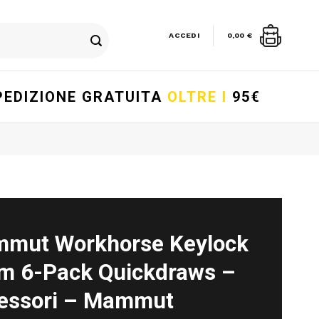
ACCEDI
0,00
€
PEDIZIONE GRATUITA
OLTRE I
95€
mut Workhorse Keylock
m 6-Pack Quickdraws –
essori – Mammut