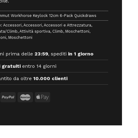
ile.
mut Workhorse Keylock 12cm 6-Pack Quickdraws
e:
Accessori
,
Accessori
,
Accessori e Attrezzatura
,
ata/Climb
,
Attività sportiva
,
Climb
,
Moschettoni
,
oni
,
Moschettoni
ni prima delle
23:59
, spediti
in 1 giorno
 gratuiti
entro 14 giorni
ntito da oltre
10.000 clienti