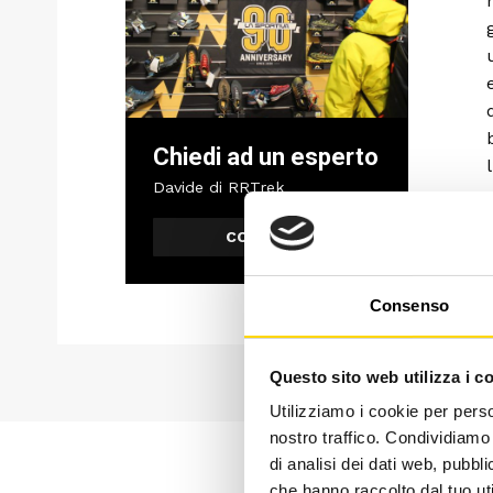
Chiedi ad un esperto
Davide di RRTrek
CONTATTA
Consenso
Questo sito web utilizza i c
Utilizziamo i cookie per perso
nostro traffico. Condividiamo 
di analisi dei dati web, pubbl
che hanno raccolto dal tuo uti