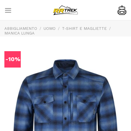
Skip
to
content
ABBIGLIAMENTO
/
UOMO
/
T-SHIRT E MAGLIETTE
/
MANICA LUNGA
-10%