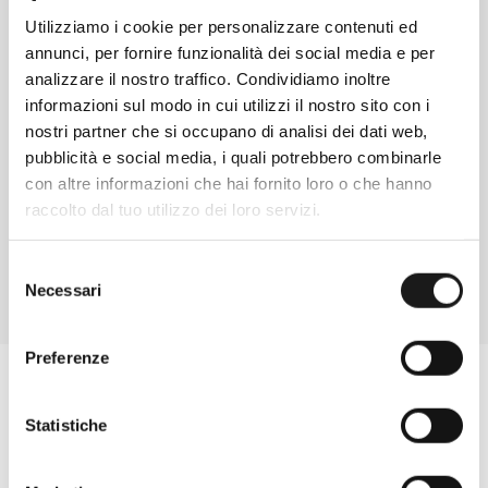
Utilizziamo i cookie per personalizzare contenuti ed
annunci, per fornire funzionalità dei social media e per
analizzare il nostro traffico. Condividiamo inoltre
informazioni sul modo in cui utilizzi il nostro sito con i
Chiedi ad un esperto
nostri partner che si occupano di analisi dei dati web,
Davide di RRTrek
pubblicità e social media, i quali potrebbero combinarle
con altre informazioni che hai fornito loro o che hanno
CONTATTA
raccolto dal tuo utilizzo dei loro servizi.
Selezione
Necessari
del
consenso
Preferenze
Statistiche