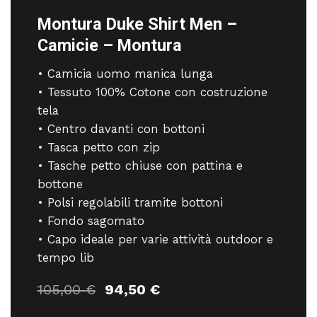
Montura Duke Shirt Men –
Camicie – Montura
• Camicia uomo manica lunga
• Tessuto 100% Cotone con costruzione
tela
• Centro davanti con bottoni
• Tasca petto con zip
• Tasche petto chiuse con pattina e
bottone
• Polsi regolabili tramite bottoni
• Fondo sagomato
• Capo ideale per varie attività outdoor e
tempo lib
Il
Il
105,00
€
94,50
€
prezzo
prezzo
originale
attuale