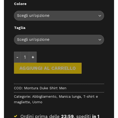
Colore
era:
è:
105,00 €.
94,50 €.
Taglia
Montura Duke Shirt Men - Camicie - Montura quant
AGGIUNGI AL CARRELLO
COD:
Montura Duke Shirt Men
Categorie:
Abbigliamento
,
Manica lunga
,
T-shirt e
magliette
,
Uomo
Ordini prima delle
23:59
, spediti
in 1