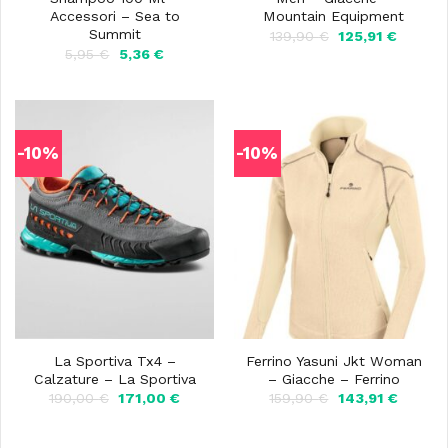
Accessori – Sea to
Mountain Equipment
Summit
Il
Il
139,90
€
125,91
€
prezzo
prezzo
Il
Il
5,95
€
5,36
€
originale
attuale
prezzo
prezzo
era:
è:
originale
attuale
139,90 €.
125,91 €
era:
è:
5,95 €.
5,36 €.
-10%
-10%
La Sportiva Tx4 –
Ferrino Yasuni Jkt Woman
Calzature – La Sportiva
– Giacche – Ferrino
Il
Il
Il
Il
190,00
€
171,00
€
159,90
€
143,91
€
prezzo
prezzo
prezzo
prezzo
originale
attuale
originale
attuale
era:
è:
era:
è: