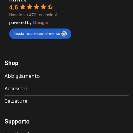
4.6
Basato su 476 recensioni
powered by
G
o
o
g
l
e
lascia una recensione su
Shop
Abbigliamento
Accessori
Calzature
Supporto