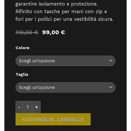
garantire isolamento e protezione.
Rifinito con tasche per mani con zip e
fori per i pollici per una vestibilità sicura.
Il
Il
110,00
€
99,00
€
prezzo
prezzo
originale
attuale
Colore
era:
è:
110,00 €.
99,00 €.
Taglia
Montura Fadis Grid Hooded Maglia - abbigliamento
AGGIUNGI AL CARRELLO