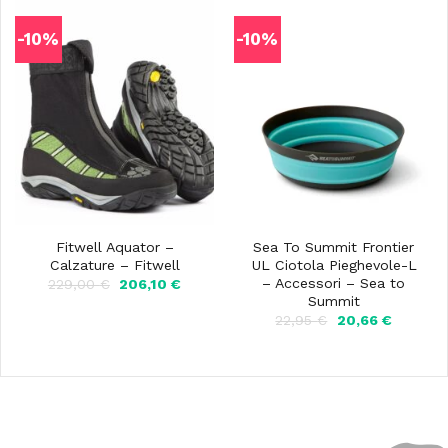
-10%
-10%
Fitwell Aquator –
Sea To Summit Frontier
Calzature – Fitwell
UL Ciotola Pieghevole-L
– Accessori – Sea to
Il
Il
229,00
€
206,10
€
prezzo
prezzo
Summit
originale
attuale
Il
Il
22,95
€
20,66
€
era:
è:
prezzo
prezzo
229,00 €.
206,10 €.
originale
attuale
era:
è:
22,95 €.
20,66 €