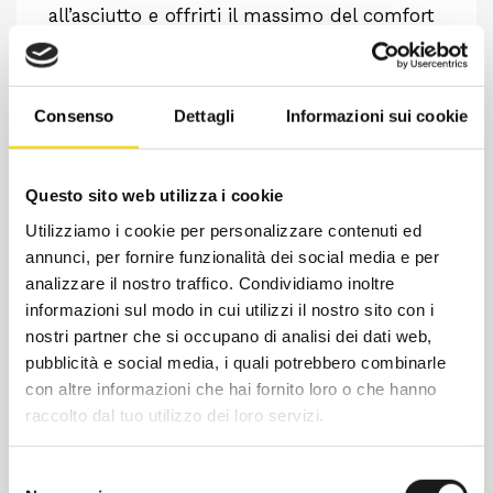
all’asciutto e offrirti il massimo del comfort
per tutto il giorno. Ancora più traspirante
grazie alla fodera parziale in poliestere, il
capo presenta cappuccio, polsini e fondo
Consenso
Dettagli
Informazioni sui cookie
stretch per garantire isolamento e
protezione. Rifinito con tasche per mani
con zip e fori per i pollici per una vestibilità
Questo sito web utilizza i cookie
sicura.
Utilizziamo i cookie per personalizzare contenuti ed
annunci, per fornire funzionalità dei social media e per
analizzare il nostro traffico. Condividiamo inoltre
informazioni sul modo in cui utilizzi il nostro sito con i
nostri partner che si occupano di analisi dei dati web,
pubblicità e social media, i quali potrebbero combinarle
con altre informazioni che hai fornito loro o che hanno
raccolto dal tuo utilizzo dei loro servizi.
Selezione