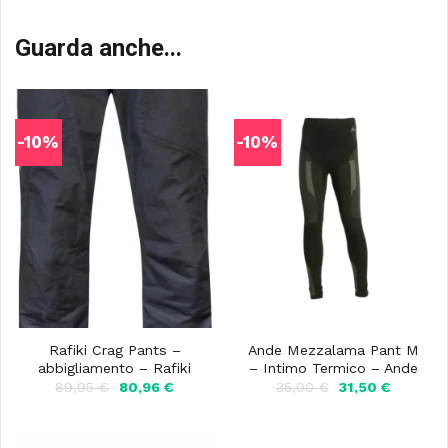
Guarda anche...
-10%
-10%
Rafiki Crag Pants –
Ande Mezzalama Pant M
abbigliamento – Rafiki
– Intimo Termico – Ande
Il
Il
Il
Il
89,95
€
80,96
€
35,00
€
31,50
€
prezzo
prezzo
prezzo
prezzo
originale
attuale
originale
attuale
era:
è:
era:
è:
89,95 €.
80,96 €.
35,00 €.
31,50 €.