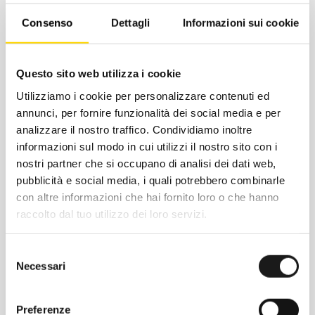
ti protegge da vento e acqua nei mesi più
freddi.
Consenso
Dettagli
Informazioni sui cookie
Questo sito web utilizza i cookie
Utilizziamo i cookie per personalizzare contenuti ed
annunci, per fornire funzionalità dei social media e per
analizzare il nostro traffico. Condividiamo inoltre
informazioni sul modo in cui utilizzi il nostro sito con i
nostri partner che si occupano di analisi dei dati web,
pubblicità e social media, i quali potrebbero combinarle
con altre informazioni che hai fornito loro o che hanno
raccolto dal tuo utilizzo dei loro servizi.
Chiedi ad un esperto
Davide di RRTrek
Selezione
Necessari
del
CONTATTA
consenso
Preferenze