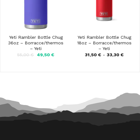
Yeti Rambler Bottle Chug
Yeti Rambler Bottle Chug
36oz – Borracce/thermos
18oz – Borracce/thermos
– Yeti
– Yeti
Il
Il
Fascia
55,00
€
49,50
€
31,50
€
-
33,30
€
prezzo
prezzo
di
originale
attuale
prezzo:
era:
è:
da
55,00 €.
49,50 €.
31,50 €
a
33,30 €