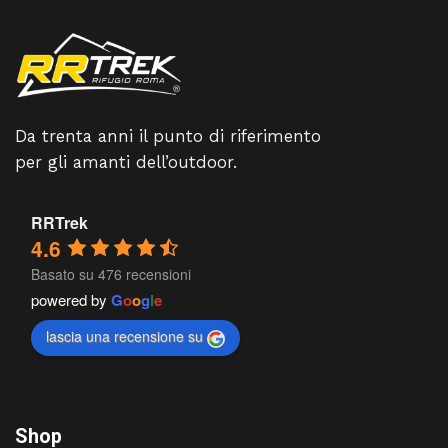
Da trenta anni il punto di riferimento
per gli amanti dell’outdoor.
RRTrek
4.6
Basato su 476 recensioni
powered by
G
o
o
g
l
e
lascia una recensione su
Shop