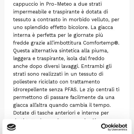
cappuccio in Pro-Meteo a due strati
impermeabile e traspirante è dotata di
tessuto a contrasto in morbido velluto, per
uno splendido effetto bicolore. La giacca
interna è perfetta per le giornate più
fredde grazie all’imbottitura Comfortemp®.
Questa alternativa sintetica alla piuma,
leggera e traspirante, isola dal freddo
anche dopo diversi lavaggi. Entrambi gli
strati sono realizzati in un tessuto di
poliestere riciclato con trattamento
idrorepellente senza PFAS. Le zip centrali ti
permettono di passare facilmente da una
giacca all’altra quando cambia il tempo.
Dotate di tasche anteriori e interne per
darti tutto lo spazio necessario. Giacca
Gavia 3 in 1 da uomo: un capo versatile che