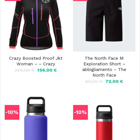
Crazy Boosted Proof Jkt
The North Face M
Woman – – Crazy
Exploration Short –
abbigliamento – The
Il
Il
260,00
€
156,00
€
prezzo
prezzo
North Face
originale
attuale
Il
Il
80,00
€
72,00
€
era:
è:
prezzo
prezzo
260,00 €.
156,00 €.
originale
attuale
era:
è:
80,00 €.
72,00 €
-10%
-10%