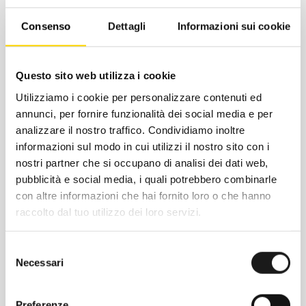
zip tengono al sicuro gli oggetti più
importanti. Esplora nuovi sentieri in ogni
Consenso
Dettagli
Informazioni sui cookie
stagione con il gilet Seed da uomo.
Questo sito web utilizza i cookie
Utilizziamo i cookie per personalizzare contenuti ed
annunci, per fornire funzionalità dei social media e per
analizzare il nostro traffico. Condividiamo inoltre
informazioni sul modo in cui utilizzi il nostro sito con i
nostri partner che si occupano di analisi dei dati web,
pubblicità e social media, i quali potrebbero combinarle
con altre informazioni che hai fornito loro o che hanno
raccolto dal tuo utilizzo dei loro servizi.
Chiedi ad un esperto
Selezione
Necessari
Davide di RRTrek
del
consenso
CONTATTA
Preferenze