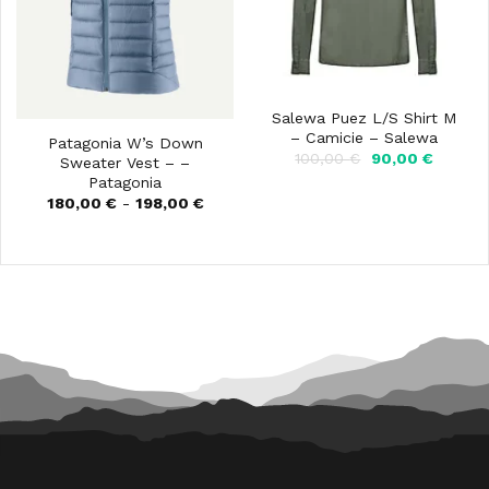
Salewa Puez L/S Shirt M
– Camicie – Salewa
Patagonia W’s Down
Il
Il
100,00
€
90,00
€
Sweater Vest – –
prezzo
prezzo
Patagonia
originale
attuale
Fascia
180,00
€
-
198,00
€
era:
è:
di
100,00 €.
90,00 €
prezzo:
da
180,00 €
a
198,00 €