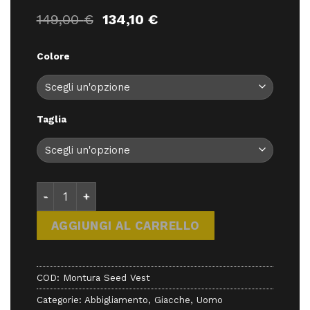
Il
Il
149,00
€
134,10
€
prezzo
prezzo
originale
attuale
Colore
era:
è:
149,00 €.
134,10 €.
Taglia
Montura Seed Vest - abbigliamento - Montura quan
AGGIUNGI AL CARRELLO
COD:
Montura Seed Vest
Categorie:
Abbigliamento
,
Giacche
,
Uomo