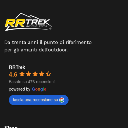
Da trenta anni il punto di riferimento
per gli amanti dell’outdoor.
RRTrek
4.6
Basato su 476 recensioni
powered by
G
o
o
g
l
e
lascia una recensione su