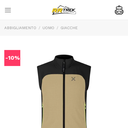
Skip
to
content
ABBIGLIAMENTO
/
UOMO
/
GIACCHE
-10%