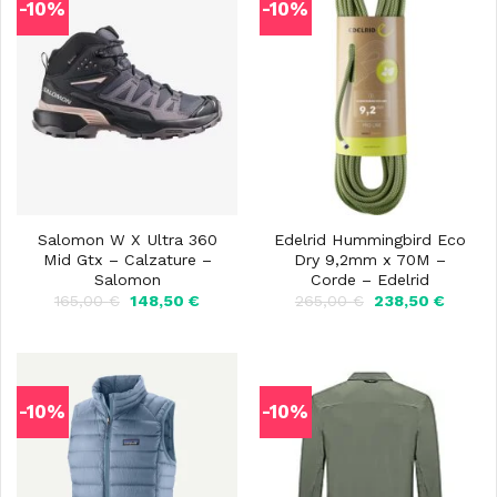
-10%
-10%
Salomon W X Ultra 360
Edelrid Hummingbird Eco
Mid Gtx – Calzature –
Dry 9,2mm x 70M –
Salomon
Corde – Edelrid
Il
Il
Il
Il
165,00
€
148,50
€
265,00
€
238,50
€
prezzo
prezzo
prezzo
prezzo
originale
attuale
originale
attuale
era:
è:
era:
è:
165,00 €.
148,50 €.
265,00 €.
238,50
-10%
-10%