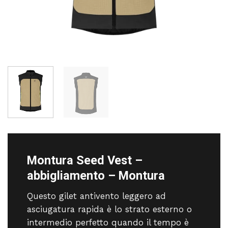
Montura Seed Vest –
abbigliamento – Montura
Questo gilet antivento leggero ad
asciugatura rapida è lo strato esterno o
intermedio perfetto quando il tempo è