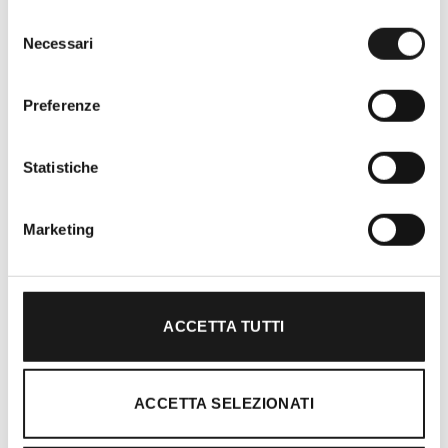
Selezione
Necessari
del
consenso
Preferenze
Oltre 30 anni di esperienza
Statistiche
Nato nel 1990 con il nome di Rifugio
Roma, RRTrek è il punto di riferimento
Marketing
per amanti dell’outdoor a Roma e nel
Lazio. Da sempre soddisfiamo i nostri
clienti con professionalità, rendendo
l’acquisto un’esperienza formativa e
ACCETTA TUTTI
gratificante.
ACCETTA SELEZIONATI