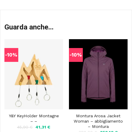
Guarda anche...
-10%
-10%
Y&Y KeyHolder Montagne
Montura Arosa Jacket
– –
Woman – abbigliamento
– Montura
Il
Il
45,90
€
41,31
€
prezzo
prezzo
Il
Il