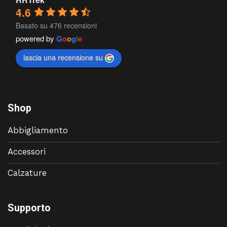
4.6
Basato su 476 recensioni
powered by
G
o
o
g
l
e
lascia una recensione su
Shop
Abbigliamento
Accessori
Calzature
Supporto