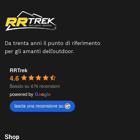
Da trenta anni il punto di riferimento
per gli amanti dell’outdoor.
RRTrek
4.6
Basato su 476 recensioni
powered by
G
o
o
g
l
e
lascia una recensione su
Shop