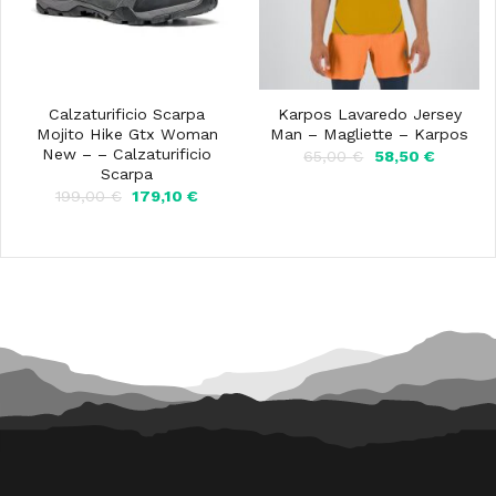
Calzaturificio Scarpa
Karpos Lavaredo Jersey
Mojito Hike Gtx Woman
Man – Magliette – Karpos
New – – Calzaturificio
Il
Il
65,00
€
58,50
€
prezzo
prezzo
Scarpa
originale
attuale
Il
Il
199,00
€
179,10
€
era:
è:
prezzo
prezzo
65,00 €.
58,50 €
originale
attuale
era:
è:
199,00 €.
179,10 €.