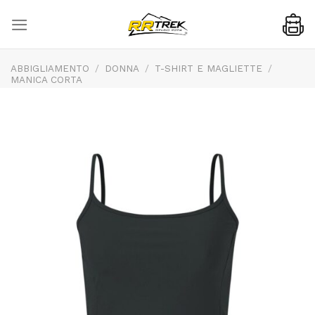
Skip
to
content
ABBIGLIAMENTO
/
DONNA
/
T-SHIRT E MAGLIETTE
/
MANICA CORTA