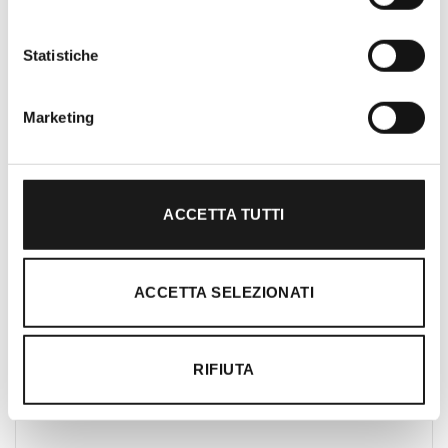
Roma, RRTrek è il punto di riferimento
per amanti dell’outdoor a Roma e nel
Statistiche
Lazio. Da sempre soddisfiamo i nostri
clienti con professionalità, rendendo
Marketing
l’acquisto un’esperienza formativa e
gratificante.
ACCETTA TUTTI
ACCETTA SELEZIONATI
RIFIUTA