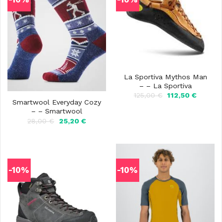
La Sportiva Mythos Man
– – La Sportiva
Il
Il
125,00
€
112,50
€
prezzo
prezzo
Smartwool Everyday Cozy
originale
attuale
– – Smartwool
era:
è:
Il
Il
28,00
€
25,20
€
125,00 €.
112,50 €
prezzo
prezzo
originale
attuale
era:
è:
28,00 €.
25,20 €.
-10%
-10%