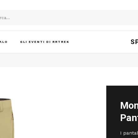
S
ALO
GLI EVENTI DI RRTREK
Mon
Pan
I panta