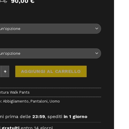
Il
Il
0
€
90,00
€
prezzo
prezzo
originale
attuale
era:
è:
100,00 €.
90,00 €.
 Walk Pants - Pantaloni - Montura quantità
AGGIUNGI AL CARRELLO
tura Walk Pants
e:
Abbigliamento
,
Pantaloni
,
Uomo
ni prima delle
23:59
, spediti
in 1 giorno
 gratuiti
entro 14 giorni