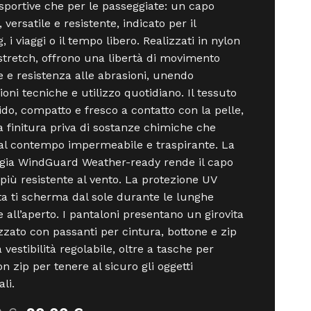
à sportive che per le passeggiate: un capo
 versatile e resistente, indicato per il
, i viaggi o il tempo libero. Realizzati in nylon
tretch, offrono una libertà di movimento
e e resistenza alle abrasioni, unendo
ioni tecniche e utilizzo quotidiano. Il tessuto
do, compatto e fresco a contatto con la pelle,
 finitura priva di sostanze chimiche che
 al contempo impermeabile e traspirante. La
gia WindGuard Weather-ready rende il capo
più resistente al vento. La protezione UV
ta ti scherma dal sole durante le lunghe
e all’aperto. I pantaloni presentano un girovita
izzato con passanti per cintura, bottone e zip
 vestibilità regolabile, oltre a tasche per
n zip per tenere al sicuro gli oggetti
li.