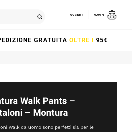
ACCEDI
0,00
€
PEDIZIONE GRATUITA
OLTRE I
95€
tura Walk Pants –
taloni – Montura
loni Walk da uomo sono perfetti sia per le