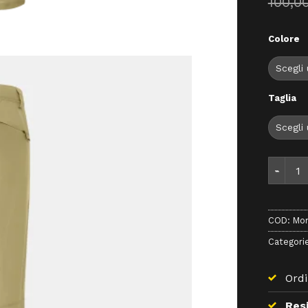
100,0
Colore
Taglia
Montura
COD:
Mon
Categori
Ordi
Resi