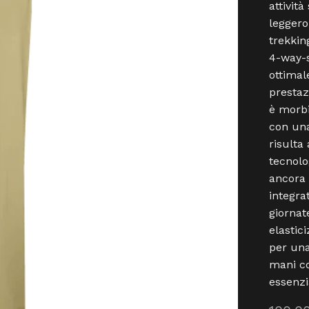
attivit
leggero,
trekking
4-way-s
ottimal
prestaz
è morbi
con una
risulta
tecnolo
ancora 
integra
giornat
elastic
per una
mani co
essenzia