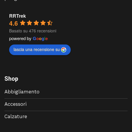
RRTrek
4.6
Basato su 476 recensioni
powered by
G
o
o
g
l
e
lascia una recensione su
Shop
Abbigliamento
Accessori
Calzature