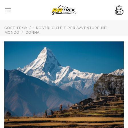
Skip
to
content
GORE-TEX®
/
I NOSTRI OUTFIT PER AVVENTURE NEL
MONDO
/
DONNA