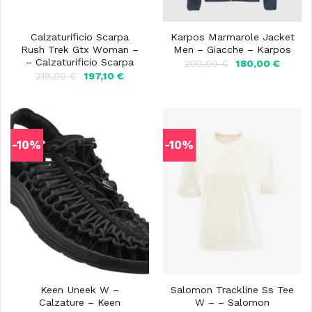
Calzaturificio Scarpa
Karpos Marmarole Jacket
Rush Trek Gtx Woman –
Men – Giacche – Karpos
– Calzaturificio Scarpa
Il
Il
200,00
€
180,00
€
prezzo
prezzo
Il
Il
219,00
€
197,10
€
originale
attuale
prezzo
prezzo
era:
è:
originale
attuale
200,00 €.
180,00
era:
è:
219,00 €.
197,10 €.
-10%
-10%
Keen Uneek W –
Salomon Trackline Ss Tee
Calzature – Keen
W – – Salomon