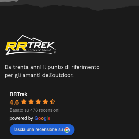
Da trenta anni il punto di riferimento
per gli amanti dell’outdoor.
RRTrek
4.6
Basato su 476 recensioni
powered by
G
o
o
g
l
e
lascia una recensione su