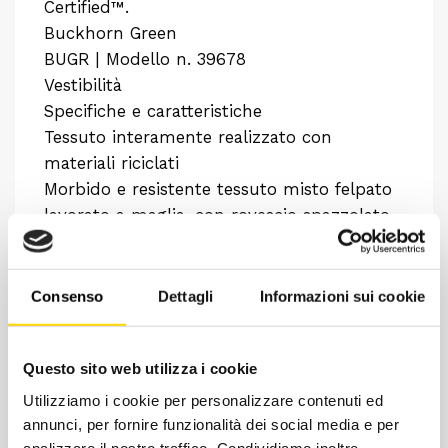
Certified™.
Buckhorn Green
BUGR | Modello n. 39678
Vestibilità
Specifiche e caratteristiche
Tessuto interamente realizzato con
materiali riciclati
Morbido e resistente tessuto misto felpato
lavorato a maglia, con rovescio spazzolato
e dotato di naturale flessibilità, realizzato
interamente in materiali riciclati: 55%
poliestere riciclato da materiale post-
Consenso
Dettagli
Informazioni sui cookie
consumo e 45% cotone riciclato
Confortevole felpa a pullover con
Questo sito web utilizza i cookie
cappuccio
Classica felpa in stile pullover con
Utilizziamo i cookie per personalizzare contenuti ed
cappuccio regolabile mediante cordoncino
annunci, per fornire funzionalità dei social media e per
analizzare il nostro traffico. Condividiamo inoltre