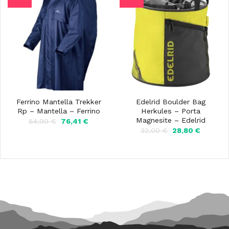
Ferrino Mantella Trekker
Edelrid Boulder Bag
Rp – Mantella – Ferrino
Herkules – Porta
Magnesite – Edelrid
Il
Il
84,90
€
76,41
€
prezzo
prezzo
Il
Il
32,00
€
28,80
€
originale
attuale
prezzo
prezzo
era:
è:
originale
attuale
84,90 €.
76,41 €.
era:
è:
32,00 €.
28,80 €