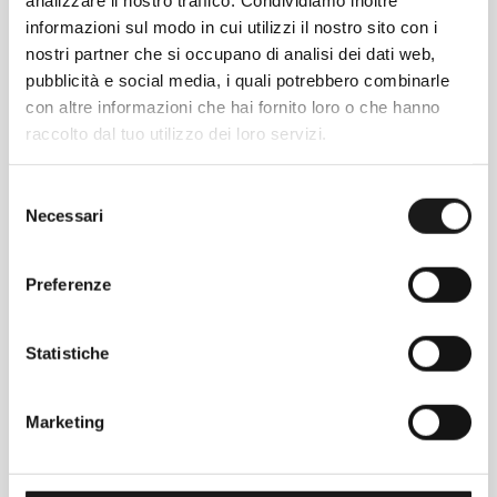
e tasca scaldamani frontale a marsupio
informazioni sul modo in cui utilizzi il nostro sito con i
Inserti, polsini e orlo lavorati a costine
nostri partner che si occupano di analisi dei dati web,
Inserti laterali, polsini e orlo con
pubblicità e social media, i quali potrebbero combinarle
lavorazione a costine; negli inserti laterali
con altre informazioni che hai fornito loro o che hanno
questa specifica lavorazione dona maggiore
raccolto dal tuo utilizzo dei loro servizi.
libertà di movimento
Selezione
Necessari
del
consenso
Preferenze
Statistiche
Marketing
Chiedi ad un esperto