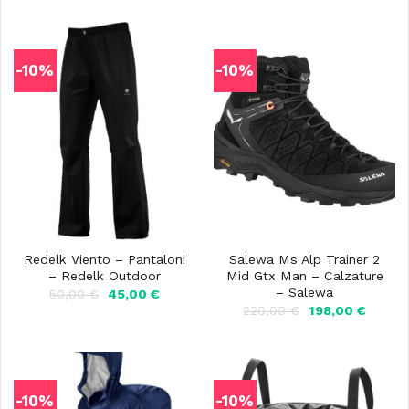
-10%
-10%
Redelk Viento – Pantaloni
Salewa Ms Alp Trainer 2
– Redelk Outdoor
Mid Gtx Man – Calzature
– Salewa
Il
Il
50,00
€
45,00
€
prezzo
prezzo
Il
Il
220,00
€
198,00
€
originale
attuale
prezzo
prezzo
era:
è:
originale
attuale
50,00 €.
45,00 €.
era:
è:
220,00 €.
198,00
-10%
-10%