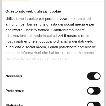
elastan; tessuto ad armatura semplice e
con trattamento DWR (spalmatura
Questo sito web utilizza i cookie
idrorepellente a lunga durata) senza PFAS
aggiunti intenzionalmente, che respinge
Utilizziamo i cookie per personalizzare contenuti ed
annunci, per fornire funzionalità dei social media e per
l’umidità leggera Classica vestibilità
analizzare il nostro traffico. Condividiamo inoltre
regolare Vestibilità regolare che consente di
informazioni sul modo in cui utilizzi il nostro sito con i
muoversi nel massimo comfort in qualsiasi
nostri partner che si occupano di analisi dei dati web,
attività Vita a taglio curvo La vita con
pubblicità e social media, i quali potrebbero combinarle
design a taglio curvo segue la linea
con altre informazioni che hai fornito loro o che hanno
naturale dei fianchi e offre una vestibilità
raccolto dal tuo utilizzo dei loro servizi.
aderente che tiene fermi gli shorts mentre
ti muovi; chiusura a bottone in metallo,
Selezione
patta con zip e cordoncino interno Dettagli
Necessari
del
delle tasche Due tasche frontali, due
consenso
tasche posteriori (quella di destra è chiusa
Preferenze
da zip) e una tasca con zip sulla coscia
destra Asola per pinze da
pesca/moschettone Asola rinforzata porta-
Statistiche