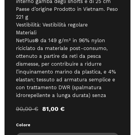
interno gamba degli shorts è di 25 cm
Paese d’origine Prodotto in Vietnam. Peso
221 g
Vestibilità: Vestibilità regolare
Materiali
NetPlus® da 149 g/m² in 96% nylon
riciclato da materiale post-consumo,
ottenuto a partire da reti da pesca
dismesse, per contribuire a ridurre
l’inquinamento marino da plastica, e 4%
elastan; tessuto ad armatura semplice e
con trattamento DWR (spalmatura
idrorepellente a lunga durata) senza
Il
Il
90,00
€
81,00
€
prezzo
prezzo
originale
attuale
Colore
era:
è:
90,00 €.
81,00 €.