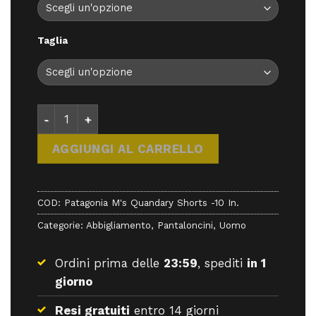
Taglia
Patagonia M's Quandary Shorts -10 In. - Pantaloni 
AGGIUNGI AL CARRELLO
COD:
Patagonia M's Quandary Shorts -10 In.
Categorie:
Abbigliamento
,
Pantaloncini
,
Uomo
Ordini prima delle
23:59
, spediti
in 1
giorno
Resi gratuiti
entro 14 giorni