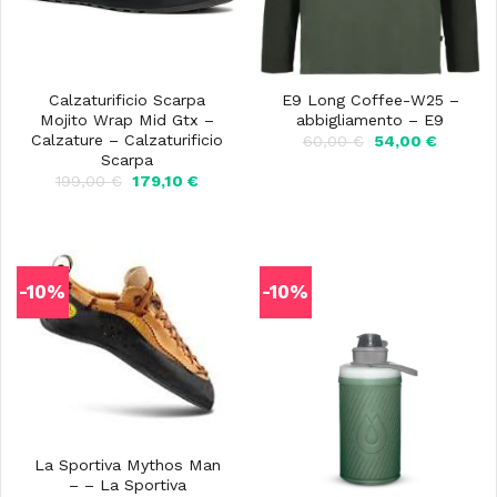
Calzaturificio Scarpa
E9 Long Coffee-W25 –
Mojito Wrap Mid Gtx –
abbigliamento – E9
Calzature – Calzaturificio
Il
Il
60,00
€
54,00
€
prezzo
prezzo
Scarpa
originale
attuale
Il
Il
199,00
€
179,10
€
era:
è:
prezzo
prezzo
60,00 €.
54,00 €
originale
attuale
era:
è:
199,00 €.
179,10 €.
-10%
-10%
La Sportiva Mythos Man
– – La Sportiva