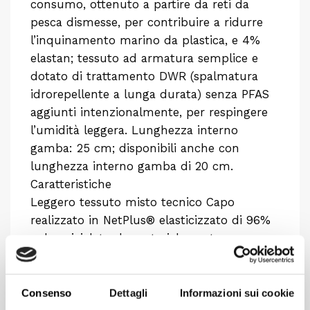
consumo, ottenuto a partire da reti da
pesca dismesse, per contribuire a ridurre
l’inquinamento marino da plastica, e 4%
elastan; tessuto ad armatura semplice e
dotato di trattamento DWR (spalmatura
idrorepellente a lunga durata) senza PFAS
aggiunti intenzionalmente, per respingere
l’umidità leggera. Lunghezza interno
gamba: 25 cm; disponibili anche con
lunghezza interno gamba di 20 cm.
Caratteristiche
Leggero tessuto misto tecnico Capo
realizzato in NetPlus® elasticizzato di 96%
nylon riciclato da materiale post-consumo,
ottenuto a partire da reti da pesca
dismesse, per contribuire a ridurre
l’inquinamento marino da plastica, e 4%
Consenso
Dettagli
Informazioni sui cookie