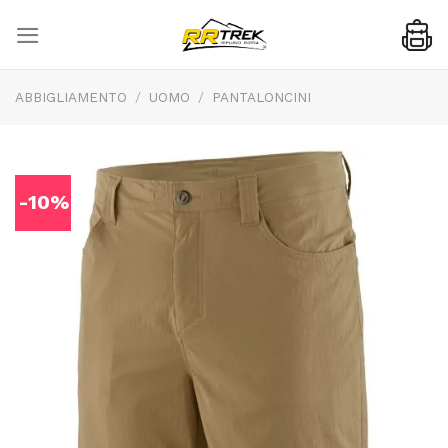
Skip
to
content
ABBIGLIAMENTO
/
UOMO
/
PANTALONCINI
-10%