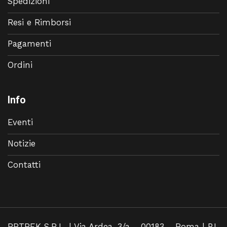
Spedizioni
Resi e Rimborsi
Pagamenti
Ordini
Info
Eventi
Notizie
Contatti
RRTREK S.R.L. | Via Ardea, 3/a - 00183 - Roma | P.I.