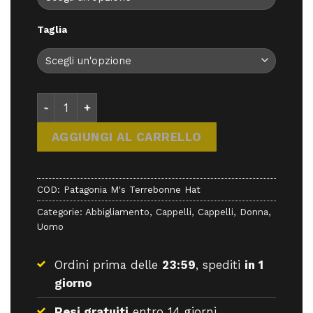
Taglia
Patagonia M's Terrebonne Hat - Cappelli - Patagon
AGGIUNGI AL CARRELLO
COD:
Patagonia M's Terrebonne Hat
Categorie:
Abbigliamento
,
Cappelli
,
Cappelli
,
Donna
,
Uomo
Ordini prima delle
23:59
, spediti
in 1
giorno
Resi gratuiti
entro 14 giorni