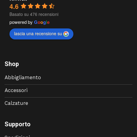
4.6
Basato su 476 recensioni
powered by
G
o
o
g
l
e
lascia una recensione su
Shop
Abbigliamento
Accessori
Calzature
Supporto