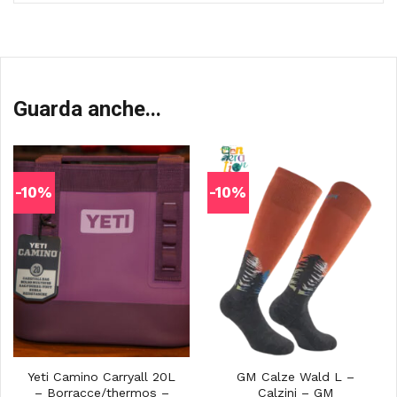
Guarda anche...
-10%
-10%
Yeti Camino Carryall 20L
GM Calze Wald L –
– Borracce/thermos –
Calzini – GM