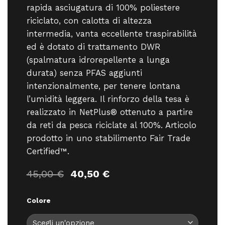
rapida asciugatura di 100% poliestere
riciclato, con calotta di altezza
intermedia, vanta eccellente traspirabilità
ed è dotato di trattamento DWR
(spalmatura idrorepellente a lunga
durata) senza PFAS aggiunti
intenzionalmente, per tenere lontana
l’umidità leggera. Il rinforzo della tesa è
realizzato in NetPlus® ottenuto a partire
da reti da pesca riciclate al 100%. Articolo
prodotto in uno stabilimento Fair Trade
Certified™.
Il
Il
45,00
€
40,50
€
prezzo
prezzo
originale
attuale
Colore
era:
è:
45,00 €.
40,50 €.