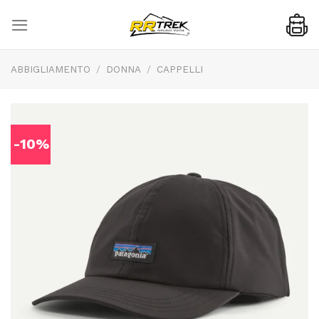
Skip
to
content
ABBIGLIAMENTO
/
DONNA
/
CAPPELLI
-10%