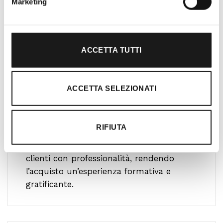
Marketing
ACCETTA TUTTI
Oltre 30 anni di esperienza
ACCETTA SELEZIONATI
Nato nel 1990 con il nome di Rifugio
Roma, RRTrek è il punto di riferimento
RIFIUTA
per amanti dell’outdoor a Roma e nel
Lazio. Da sempre soddisfiamo i nostri
clienti con professionalità, rendendo
l’acquisto un’esperienza formativa e
gratificante.