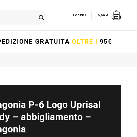
ACCEDI
0,00
€
PEDIZIONE GRATUITA
OLTRE I
95€
agonia P-6 Logo Uprisal
dy – abbigliamento –
agonia