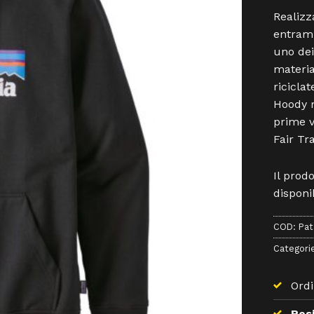
Realizz
entramb
uno dei 
material
ricicla
Hoody r
prime v
Fair Tr
Il prod
disponib
COD:
Pat
Categori
Ordi
Resi