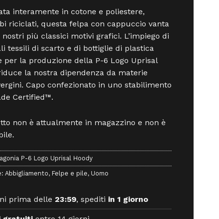
ata interamente in cotone e poliestere,
i riciclati, questa felpa con cappuccio vanta
nostri più classici motivi grafici. L’impiego di
i tessili di scarto e di bottiglie di plastica
te per la produzione della P-6 Logo Uprisal
iduce la nostra dipendenza da materie
ergini. Capo confezionato in uno stabilimento
ade Certified™.
otto non è attualmente in magazzino e non è
ile.
agonia P-6 Logo Uprisal Hoody
e:
Abbigliamento
,
Felpe e pile
,
Uomo
ni prima delle
23:59
, spediti
in 1 giorno
 gratuiti
entro 14 giorni