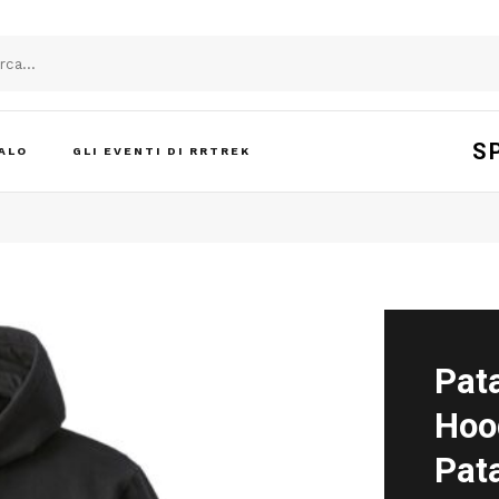
S
ALO
GLI EVENTI DI RRTREK
Pat
Hoo
Pat