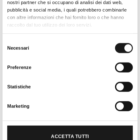
nostri partner che si occupano di analisi dei dati web,
Roma, RRTrek è il punto di riferimento
pubblicità e social media, i quali potrebbero combinarle
per amanti dell’outdoor a Roma e nel
con altre informazioni che hai fornito loro o che hanno
Lazio. Da sempre soddisfiamo i nostri
raccolto dal tuo utilizzo dei loro servizi.
clienti con professionalità, rendendo
l’acquisto un’esperienza formativa e
Selezione
gratificante.
Necessari
del
consenso
Preferenze
Statistiche
Marketing
ACCETTA TUTTI