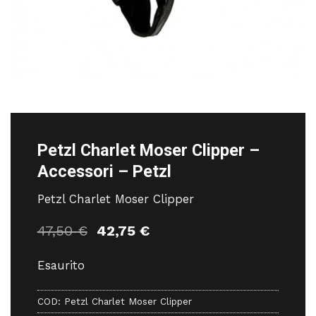
Petzl Charlet Moser Clipper –
Accessori – Petzl
Petzl Charlet Moser Clipper
Il
Il
47,50
€
42,75
€
prezzo
prezzo
originale
attuale
Esaurito
era:
è:
47,50 €.
42,75 €.
COD:
Petzl Charlet Moser Clipper