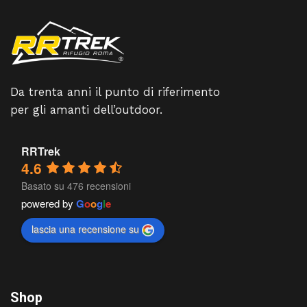
Da trenta anni il punto di riferimento
per gli amanti dell’outdoor.
RRTrek
4.6
Basato su 476 recensioni
powered by
G
o
o
g
l
e
lascia una recensione su
Shop