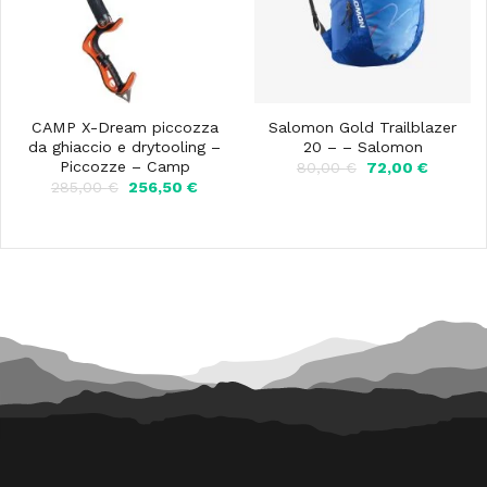
CAMP X-Dream piccozza
Salomon Gold Trailblazer
da ghiaccio e drytooling –
20 – – Salomon
Piccozze – Camp
Il
Il
80,00
€
72,00
€
prezzo
prezzo
Il
Il
285,00
€
256,50
€
originale
attuale
prezzo
prezzo
era:
è:
originale
attuale
80,00 €.
72,00 €
era:
è:
285,00 €.
256,50 €.