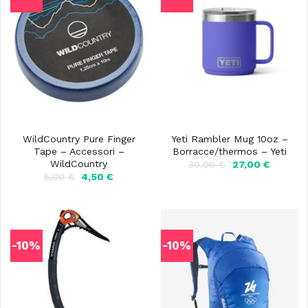
WildCountry Pure Finger
Yeti Rambler Mug 10oz –
Tape – Accessori –
Borracce/thermos – Yeti
WildCountry
Il
Il
30,00
€
27,00
€
prezzo
prezzo
Il
Il
5,00
€
4,50
€
originale
attuale
prezzo
prezzo
era:
è:
originale
attuale
30,00 €.
27,00 €
era:
è:
5,00 €.
4,50 €.
-10%
-10%