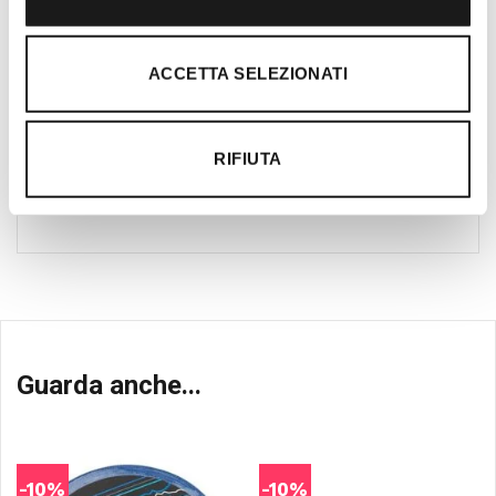
Ti guidiamo alla scelta
Il nostro team è formato da personale
ACCETTA SELEZIONATI
altamente specializzato che pratica le più
diverse attività outdoor ed è in continuo
aggiornamento per offrire al cliente il
RIFIUTA
prodotto migliore con la migliore
consulenza tecnica.
Guarda anche...
-10%
-10%