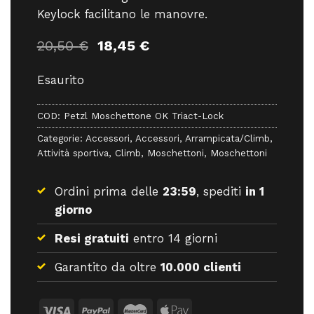
Keylock facilitano le manovre.
Il
Il
20,50
€
18,45
€
prezzo
prezzo
originale
attuale
Esaurito
era:
è:
20,50 €.
18,45 €.
COD:
Petzl Moschettone OK Triact-Lock
Categorie:
Accessori
,
Accessori
,
Arrampicata/Climb
,
Attività sportiva
,
Climb
,
Moschettoni
,
Moschettoni
Ordini prima delle
23:59
, spediti
in 1
giorno
Resi gratuiti
entro 14 giorni
Garantito da oltre
10.000 clienti