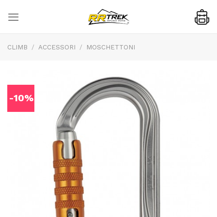
Skip
to
content
CLIMB
/
ACCESSORI
/
MOSCHETTONI
-10%