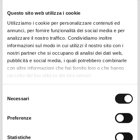
Questo sito web utilizza i cookie
Utilizziamo i cookie per personalizzare contenuti ed
annunci, per fornire funzionalità dei social media e per
analizzare il nostro traffico. Condividiamo inoltre
informazioni sul modo in cui utilizzi il nostro sito con i
nostri partner che si occupano di analisi dei dati web,
pubblicità e social media, i quali potrebbero combinarle
con altre informazioni che hai fornito loro o che hanno
raccolto dal tuo utilizzo dei loro servizi.
Oltre 30 anni di esperienza
Selezione
Necessari
del
Nato nel 1990 con il nome di Rifugio
consenso
Roma, RRTrek è il punto di riferimento
Preferenze
per amanti dell’outdoor a Roma e nel
Lazio. Da sempre soddisfiamo i nostri
clienti con professionalità, rendendo
Statistiche