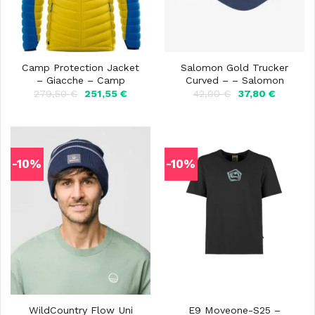
Camp Protection Jacket
Salomon Gold Trucker
– Giacche – Camp
Curved – – Salomon
Il
Il
Il
Il
279,50
€
251,55
€
42,00
€
37,80
€
prezzo
prezzo
prezzo
prezzo
originale
attuale
originale
attuale
era:
è:
era:
è:
279,50 €.
251,55 €.
42,00 €.
37,80 €.
-10%
-10%
WildCountry Flow Uni
E9 Moveone-S25 –