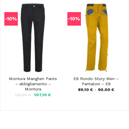
125,00 €.
112,50 €
era:
è:
13,00 €.
11,61 €.
-10%
-10%
Montura Manghen Pants
E9 Rondo Story Men –
– abbigliamento –
Pantaloni – E9
Montura
Fascia
89,10
€
-
90,00
€
di
Il
Il
119,00
€
107,10
€
prezzo:
prezzo
prezzo
da
originale
attuale
89,10 €
era:
è:
a
119,00 €.
107,10 €.
90,00 