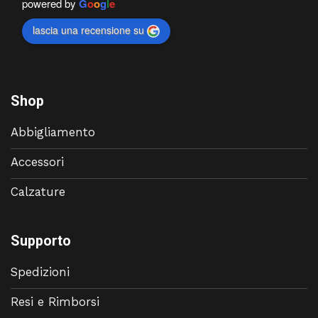
powered by
G
o
o
g
l
e
lascia una recensione su
Shop
Abbigliamento
Accessori
Calzature
Supporto
Spedizioni
Resi e Rimborsi