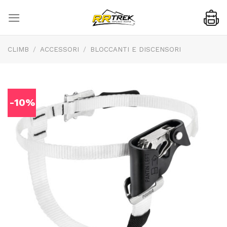
Skip
to
content
CLIMB
/
ACCESSORI
/
BLOCCANTI E DISCENSORI
-10%