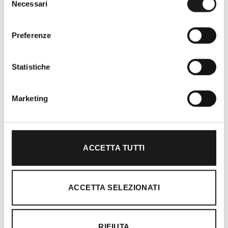
Necessari
del
consenso
Preferenze
Oltre 30 anni di esperienza
Statistiche
Nato nel 1990 con il nome di Rifugio
Roma, RRTrek è il punto di riferimento
Marketing
per amanti dell’outdoor a Roma e nel
Lazio. Da sempre soddisfiamo i nostri
clienti con professionalità, rendendo
l’acquisto un’esperienza formativa e
ACCETTA TUTTI
gratificante.
ACCETTA SELEZIONATI
RIFIUTA