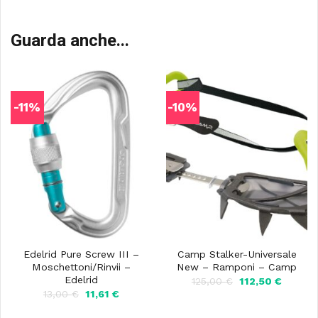
Guarda anche...
-11%
-10%
Edelrid Pure Screw III –
Camp Stalker-Universale
Moschettoni/Rinvii –
New – Ramponi – Camp
Edelrid
Il
Il
125,00
€
112,50
€
prezzo
prezzo
Il
Il
13,00
€
11,61
€
originale
attuale
prezzo
prezzo
era:
è:
originale
attuale