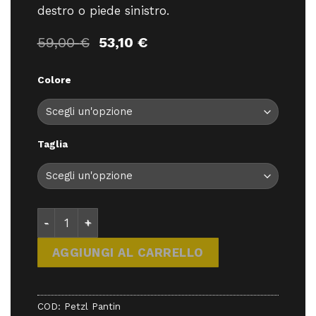
destro o piede sinistro.
Il
Il
59,00
€
53,10
€
prezzo
prezzo
originale
attuale
Colore
era:
è:
59,00 €.
53,10 €.
Taglia
Petzl Pantin - Bloccanti/Discensori - Petzl quantit
AGGIUNGI AL CARRELLO
COD:
Petzl Pantin