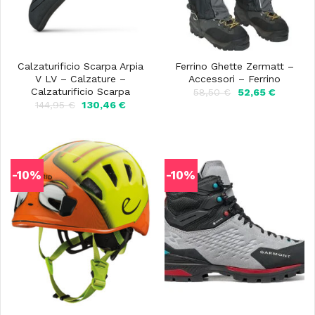
Calzaturificio Scarpa Arpia
Ferrino Ghette Zermatt –
V LV – Calzature –
Accessori – Ferrino
Calzaturificio Scarpa
Il
Il
58,50
€
52,65
€
prezzo
prezzo
Il
Il
144,95
€
130,46
€
originale
attuale
prezzo
prezzo
era:
è:
originale
attuale
58,50 €.
52,65 €.
era:
è:
144,95 €.
130,46 €.
-10%
-10%