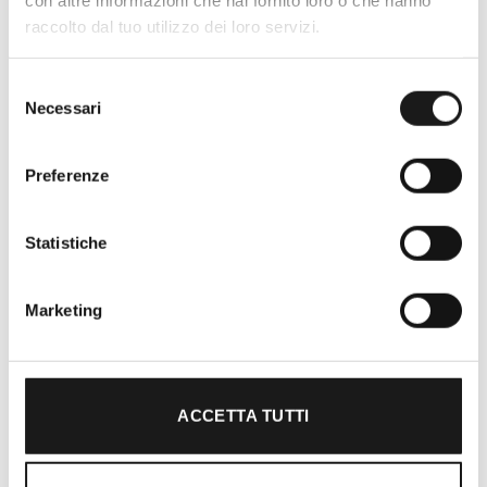
con altre informazioni che hai fornito loro o che hanno
l’acquisto un’esperienza formativa e
raccolto dal tuo utilizzo dei loro servizi.
gratificante.
Selezione
Necessari
del
consenso
Preferenze
Statistiche
Marketing
Ti guidiamo alla scelta
ACCETTA TUTTI
Il nostro team è formato da personale
altamente specializzato che pratica le più
diverse attività outdoor ed è in continuo