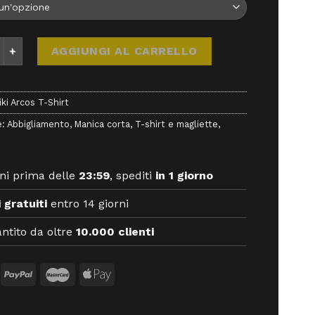
rcos T-Shirt - abbigliamento - Rafiki quantità
AGGIUNGI AL CARRELLO
iki Arcos T-Shirt
e:
Abbigliamento
,
Manica corta
,
T-shirt e magliette
,
ni prima delle
23:59
, spediti
in 1 giorno
 gratuiti
entro 14 giorni
ntito da oltre
10.000 clienti