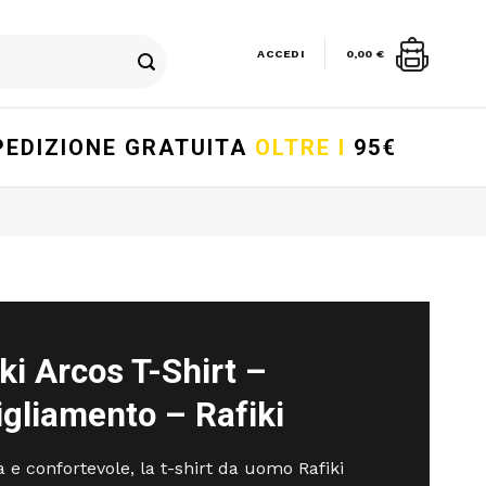
ACCEDI
0,00
€
PEDIZIONE GRATUITA
OLTRE I
95€
ki Arcos T-Shirt –
gliamento – Rafiki
a e confortevole, la t-shirt da uomo Rafiki