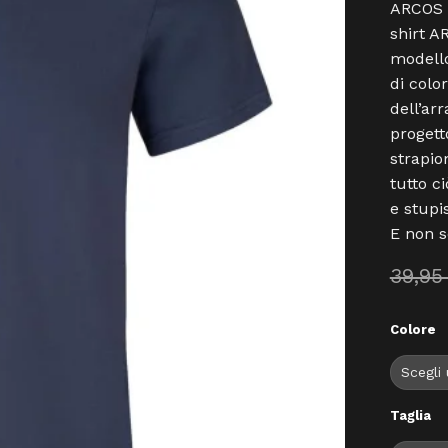
ARCOS è
shirt A
modello
di colo
dell’ar
progett
strapio
tutto c
e stupi
E non s
39,9
Colore
Taglia