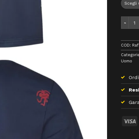
Rafiki A
COD:
Raf
Categori
Uomo
Ordi
Resi
Gara