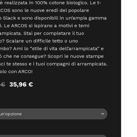
 realizzata in 100% cotone biologico. Le t-
RCOS sono le nuove eredi del popolare
 Slack e sono disponibili in un’ampia gamma
ri. Le ARCOS si ispirano a motivi e temi
rampicata. Stai per completare il tuo
o? Scalare un difficile tetto o uno
mbo? Ami lo “stile di vita dell’arrampicata” e
iò che ne consegue? Scopri le nuove stampe
sci te stesso e i tuoi compagni di arrampicata.
olo con ARCO!
Il
Il
5
€
35,96
€
prezzo
prezzo
originale
attuale
era:
è:
39,95 €.
35,96 €.