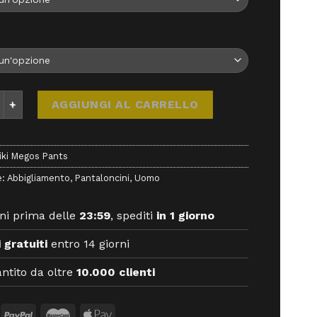
egos Pants - abbigliamento - Rafiki quantità
AGGIUNGI AL CARRELLO
iki Megos Pants
e:
Abbigliamento
,
Pantaloncini
,
Uomo
ni prima delle
23:59
, spediti
in 1 giorno
 gratuiti
entro 14 giorni
ntito da oltre
10.000 clienti