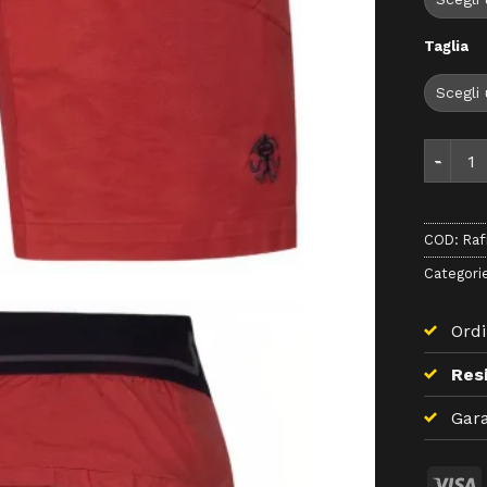
Taglia
Rafiki M
COD:
Raf
Categori
Ordi
Resi
Gara