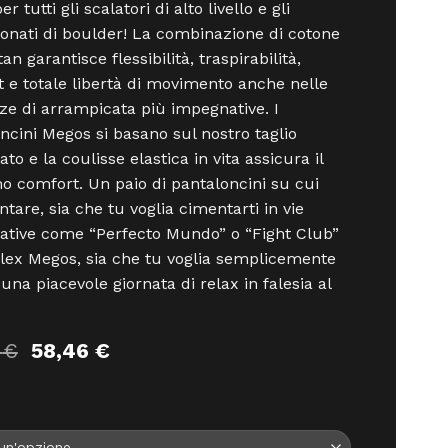
er tutti gli scalatori di alto livello e gli
onati di boulder! La combinazione di cotone
an garantisce flessibilità, traspirabilità,
 e totale libertà di movimento anche nelle
e di arrampicata più impegnative. I
ncini Megos si basano sul nostro taglio
to e la coulisse elastica in vita assicura il
 comfort. Un paio di pantaloncini su cui
ntare, sia che tu voglia cimentarti in vie
tive come “Perfecto Mundo” o “Fight Club”
ex Megos, sia che tu voglia semplicemente
 una piacevole giornata di relax in falesia al
Il
Il
5
€
58,46
€
prezzo
prezzo
originale
attuale
era:
è:
64,95 €.
58,46 €.