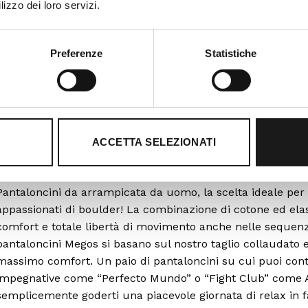
Con Carta di Credito e PayPal
lizzo dei loro servizi.
Preferenze
Statistiche
ACCETTA SELEZIONATI
DESCRIZIONE
INFORMAZIONI AGGIUNTIVE
Pantaloncini da arrampicata da uomo, la scelta ideale per tutt
appassionati di boulder! La combinazione di cotone ed elasta
comfort e totale libertà di movimento anche nelle sequenz
pantaloncini Megos si basano sul nostro taglio collaudato e l
massimo comfort. Un paio di pantaloncini su cui puoi contar
impegnative come “Perfecto Mundo” o “Fight Club” come Al
semplicemente goderti una piacevole giornata di relax in fa