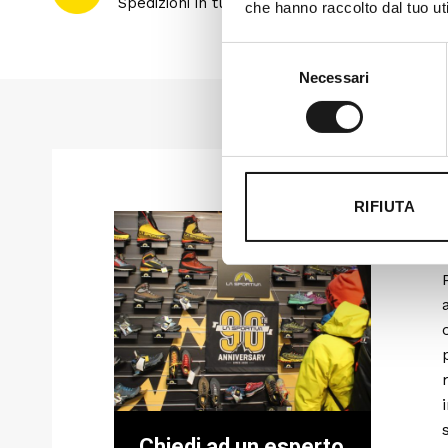
Spedizioni in tutto il mondo
che hanno raccolto dal tuo uti
Selezione
Necessari
del
consenso
RIFIUTA
Chiedi ad un esperto