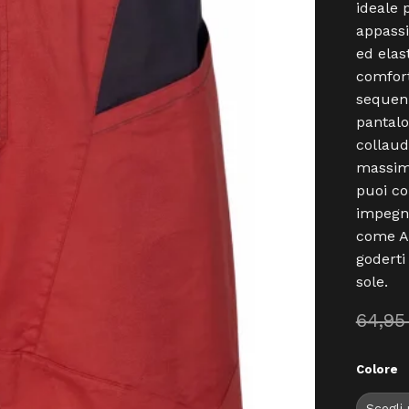
ideale p
appassi
ed elast
comfort
sequenz
pantalo
collauda
massimo
puoi co
impegna
come Al
goderti
sole.
64,9
Colore