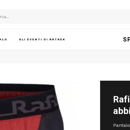
S
ALO
GLI EVENTI DI RRTREK
Raf
abbi
Pantalo