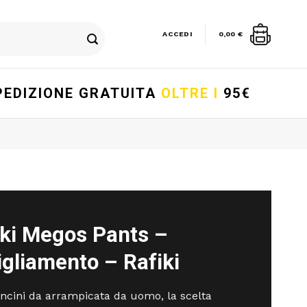
ACCEDI
0,00
€
PEDIZIONE GRATUITA
OLTRE I
95€
iki Megos Pants –
gliamento – Rafiki
ncini da arrampicata da uomo, la scelta