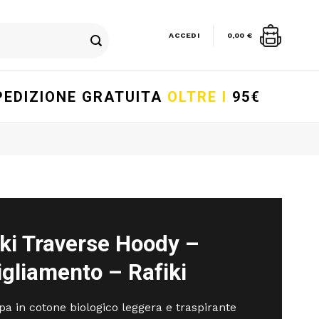
ACCEDI
0,00
€
PEDIZIONE GRATUITA
OLTRE I
95€
iki Traverse Hoody –
gliamento – Rafiki
pa in cotone biologico leggera e traspirante