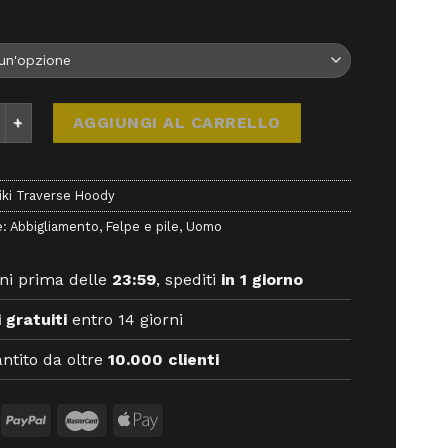
raverse Hoody - abbigliamento - Rafiki quantità
AGGIUNGI AL CARRELLO
iki Traverse Hoody
e:
Abbigliamento
,
Felpe e pile
,
Uomo
ni prima delle
23:59
, spediti
in 1 giorno
 gratuiti
entro 14 giorni
ntito da oltre
10.000 clienti