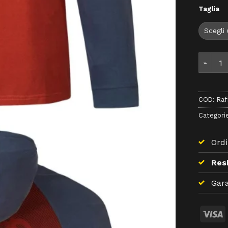
Taglia
Rafiki T
COD:
Raf
Categori
Ordi
Resi
Gara