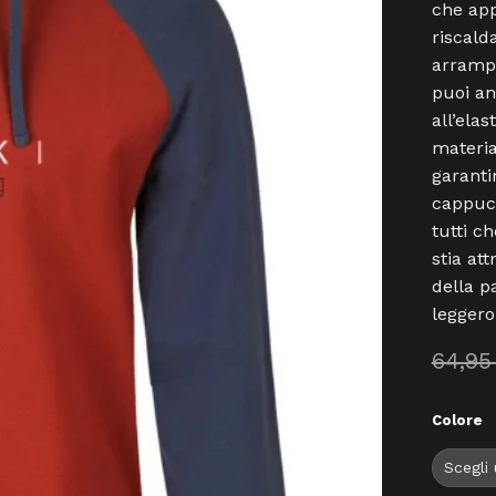
che app
riscald
arrampi
puoi an
all’ela
materia
garanti
cappucc
tutti ch
stia at
della p
leggero
64,9
Colore