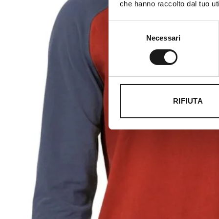
che hanno raccolto dal tuo uti
Selezione
Necessari
del
consenso
RIFIUTA