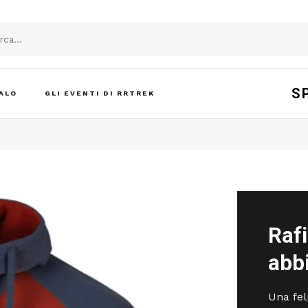
S
ALO
GLI EVENTI DI RRTREK
Raf
abbi
Una fel