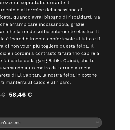
rezzerai soprattutto durante il
amento o al termine della sessione di
cata, quando avrai bisogno di riscaldarti. Ma
che arrampicare indossandola, grazie
stan che la rende sufficientemente elastica. Il
le è incredibilmente confortevole al tatto e ti
rà di non voler più togliere questa felpa. Il
io e i cordini a contrasto ti faranno capire a
e fai parte della gang Rafiki. Quindi, che tu
traversando a un metro da terra o a metà
arete di El Capitan, la nostra felpa in cotone
 ti manterrà al caldo e al riparo.
Il
Il
5
€
58,46
€
prezzo
prezzo
originale
attuale
era:
è:
64,95 €.
58,46 €.