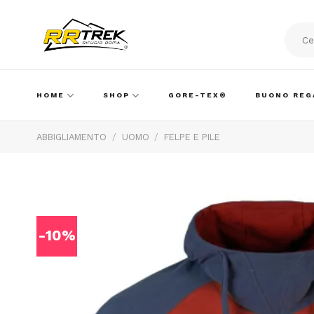
Skip
to
content
Cerca:
HOME
SHOP
GORE-TEX®
BUONO REG
ABBIGLIAMENTO
/
UOMO
/
FELPE E PILE
-10%