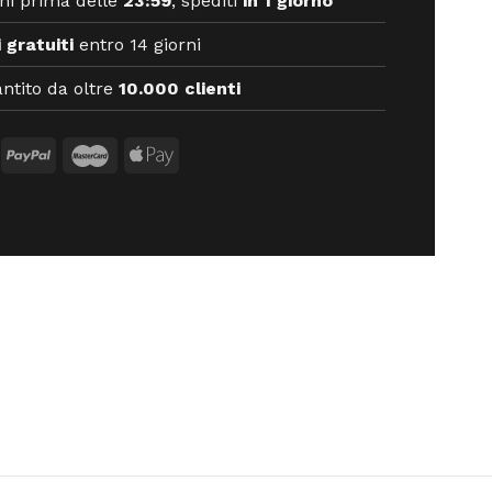
ni prima delle
23:59
, spediti
in 1 giorno
 gratuiti
entro 14 giorni
ntito da oltre
10.000 clienti