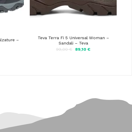
Teva Terra Fi 5 Universal Woman –
lzature –
Sandali – Teva
Il
Il
99,00
€
89,10
€
Il
prezzo
prezzo
prezzo
originale
attuale
attuale
era:
è:
è:
99,00 €.
89,10 €.
157,50 €.