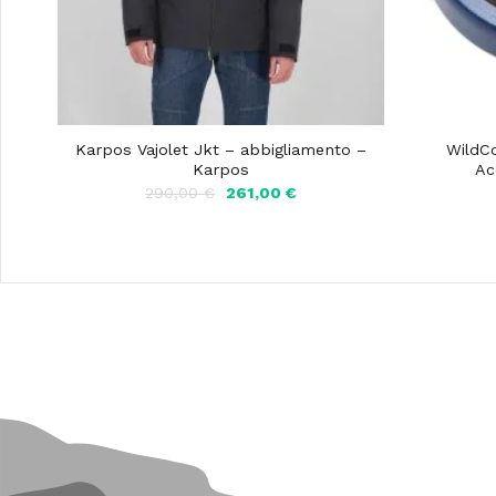
Karpos Vajolet Jkt – abbigliamento –
WildCo
Karpos
Ac
Il
Il
290,00
€
261,00
€
prezzo
prezzo
originale
attuale
era:
è:
290,00 €.
261,00 €.