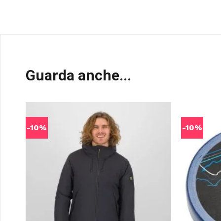
Guarda anche...
-10%
-10%