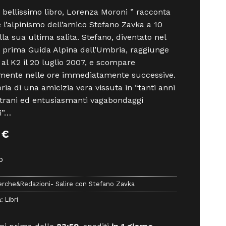
 bellissimo libro, Lorenza Moroni ” racconta
 e l’alpinismo dell’amico Stefano Zavka a 10
lla sua ultima salita. Stefano, diventato nel
 prima Guida Alpina dell’Umbria, raggiunge
a al K2 il 20 luglio 2007, e scompare
mente nelle ore immediatamente successive.
oria di una amicizia vera vissuta in “tanti anni
trani ed entusiasmanti vagabondaggi
i”…
0
€
o
erche&Redazioni- Salire con Stefano Zavka
a:
Libri