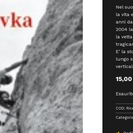
Nel suo
la vita
anni da
2004 la
la vett
tragica
E’ la st
lungo s
vertical
15,0
Esaurit
COD:
Ric
Categori