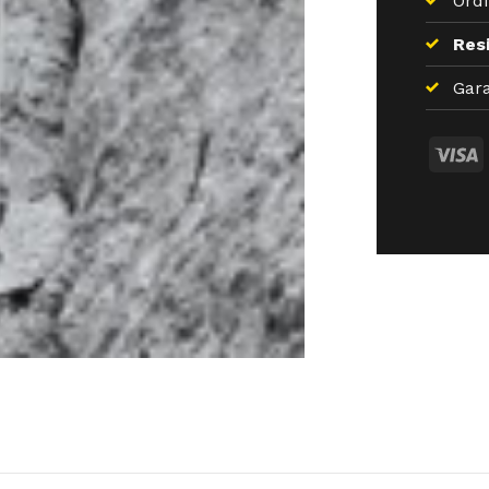
Ordi
Resi
Gara