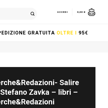
ACCEDI
0,00
€
PEDIZIONE GRATUITA
OLTRE I
95€
erche&Redazioni- Salire
Stefano Zavka – libri –
erche&Redazioni