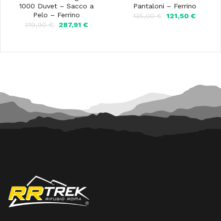
1000 Duvet – Sacco a
Pantaloni – Ferrino
Pelo – Ferrino
Il
Il
135,00
€
121,50
€
prezzo
prezzo
Il
Il
319,90
€
287,91
€
originale
attuale
prezzo
prezzo
era:
è:
originale
attuale
135,00 €.
121,50 €
era:
è:
319,90 €.
287,91 €.