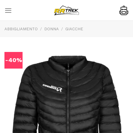
Skip
to
content
ABBIGLIAMENTO
/
DONNA
/
GIACCHE
-40%