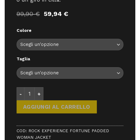
Il
Il
99,90
€
59,94
€
prezzo
prezzo
originale
attuale
Colore
era:
è:
99,90 €.
59,94 €.
Taglia
ROCK EXPERIENCE FORTUNE PADDED WOMAN JACKET 
AGGIUNGI AL CARRELLO
COD:
ROCK EXPERIENCE FORTUNE PADDED
WOMAN JACKET