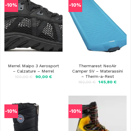
-10%
-10%
Merrel Maipo 3 Aerosport
Thermarest NeoAir
– Calzature – Merrel
Camper SV – Materassini
– Therm-a-Rest
Il
Il
100,00
€
90,00
€
prezzo
prezzo
Il
Il
162,00
€
145,80
€
originale
attuale
prezzo
prezzo
era:
è:
originale
attuale
100,00 €.
90,00 €.
era:
è:
162,00 €.
145,80 
-10%
-10%