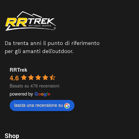
Da trenta anni il punto di riferimento
per gli amanti dell’outdoor.
RRTrek
4.6
Basato su 476 recensioni
powered by
G
o
o
g
l
e
lascia una recensione su
Shop