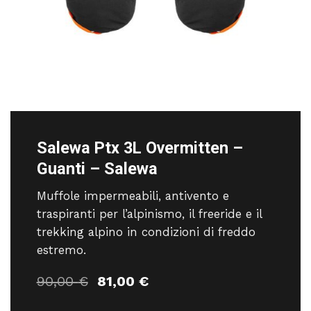
Salewa Ptx 3L Overmitten –
Guanti – Salewa
Muffole impermeabili, antivento e
traspiranti per l’alpinismo, il freeride e il
trekking alpino in condizioni di freddo
estremo.
Il
Il
90,00
€
81,00
€
prezzo
prezzo
originale
attuale