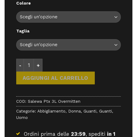
Colore
era:
è:
90,00 €.
81,00 €.
Taglia
Salewa Ptx 3L Overmitten - Guanti - Salewa quanti
AGGIUNGI AL CARRELLO
COD:
Salewa Ptx 3L Overmitten
Categorie:
Abbigliamento
,
Donna
,
Guanti
,
Guanti
,
Uomo
Ordini prima delle
23:59
, spediti
in 1