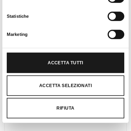
Nato nel 1990 con il nome di Rifugio
Roma, RRTrek è il punto di riferimento
Statistiche
per amanti dell’outdoor a Roma e nel
Lazio. Da sempre soddisfiamo i nostri
clienti con professionalità, rendendo
Marketing
l’acquisto un’esperienza formativa e
gratificante.
ACCETTA TUTTI
ACCETTA SELEZIONATI
RIFIUTA