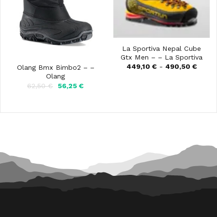
La Sportiva Nepal Cube
Gtx Men – – La Sportiva
Fasci
449,10
€
-
490,50
€
Olang Bmx Bimbo2 – –
di
Olang
prezz
Il
Il
62,50
€
56,25
€
da
prezzo
prezzo
449,10
originale
attuale
a
era:
è:
490,5
62,50 €.
56,25 €.