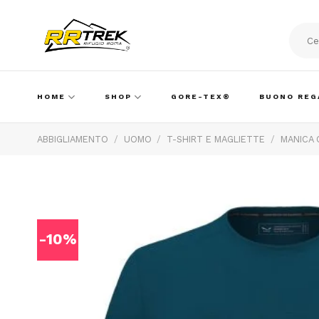
Skip
to
content
Cerca:
HOME
SHOP
GORE-TEX®
BUONO REG
ABBIGLIAMENTO
/
UOMO
/
T-SHIRT E MAGLIETTE
/
MANICA
-10%