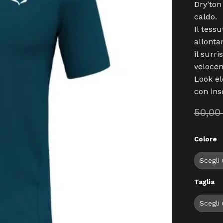
Dry’ton
caldo.
Il tessu
allonta
il surr
veloce
Look el
con ins
50,0
Colore
Taglia