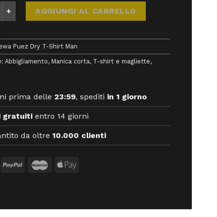
Puez Dry T-Shirt Man - Magliette - Salewa quantità
AGGIUNGI AL CARRELLO
ewa Puez Dry T-Shirt Man
e:
Abbigliamento
,
Manica corta
,
T-shirt e magliette
,
ni prima delle
23:59
, spediti
in 1 giorno
 gratuiti
entro 14 giorni
ntito da oltre
10.000 clienti