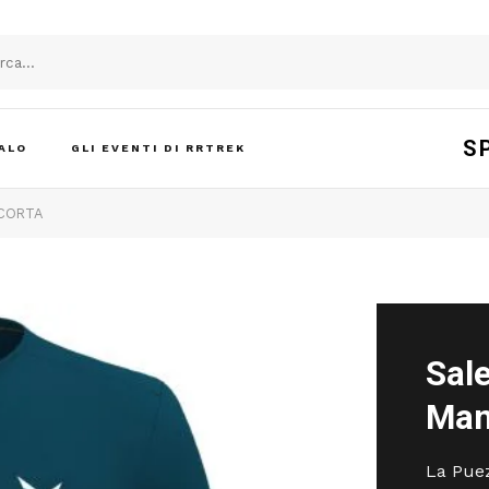
S
ALO
GLI EVENTI DI RRTREK
 CORTA
Sal
Man
La Puez