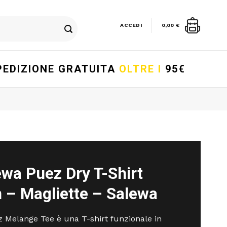
ACCEDI
0,00
€
PEDIZIONE GRATUITA
OLTRE I
95€
ewa Puez Dry T-Shirt
 – Magliette – Salewa
 Melange Tee è una T-shirt funzionale in