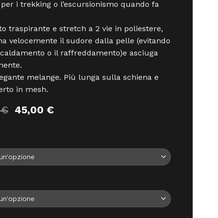
 per i trekking o l’escursionismo quando fa
to traspirante e stretch a 2 vie in poliestere,
na velocemente il sudore dalla pelle (evitando
iscaldamento o il raffreddamento)e asciuga
mente.
egante melange. Più lunga sulla schiena e
erto in mesh.
Il
Il
0
€
45,00
€
prezzo
prezzo
originale
attuale
era:
è:
50,00 €.
45,00 €.