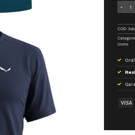
Salewa 
COD:
Sal
Categori
Uomo
Ordi
Resi
Gara