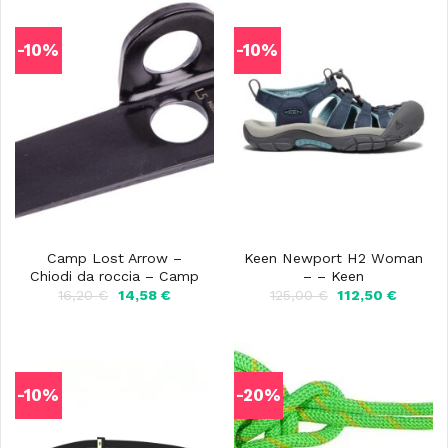
-10%
-10%
Camp Lost Arrow –
Keen Newport H2 Woman
Chiodi da roccia – Camp
– – Keen
Il
Il
Il
Il
16,20
€
14,58
€
125,00
€
112,50
€
prezzo
prezzo
prezzo
prezzo
originale
attuale
originale
attuale
era:
è:
era:
è:
16,20 €.
14,58 €.
125,00 €.
112,50 €
-10%
-20%