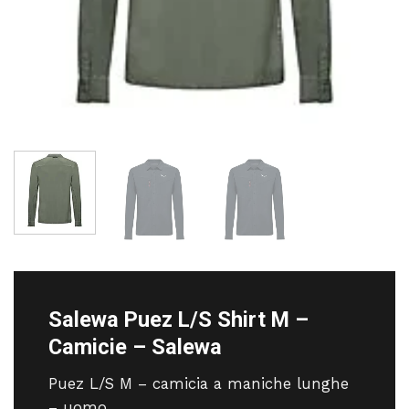
Salewa Puez L/S Shirt M –
Camicie – Salewa
Puez L/S M – camicia a maniche lunghe
– uomo