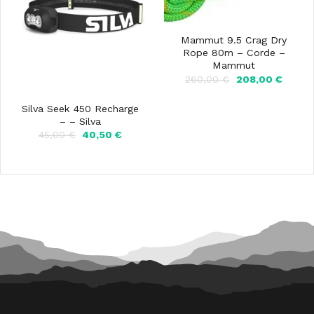
Mammut 9.5 Crag Dry
Rope 80m – Corde –
Mammut
Il
Il
260,00
€
208,00
€
prezzo
prezz
originale
attual
era:
è:
Silva Seek 450 Recharge
260,00 €.
208,00
– – Silva
Il
Il
45,00
€
40,50
€
prezzo
prezzo
originale
attuale
era:
è:
45,00 €.
40,50 €.