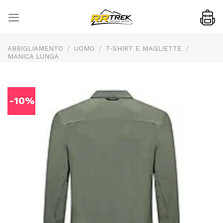
Skip
to
content
ABBIGLIAMENTO
/
UOMO
/
T-SHIRT E MAGLIETTE
/
MANICA LUNGA
-10%