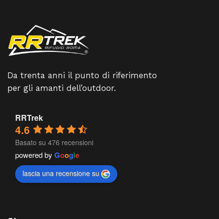
Da trenta anni il punto di riferimento
per gli amanti dell’outdoor.
RRTrek
4.6
Basato su 476 recensioni
powered by
G
o
o
g
l
e
lascia una recensione su