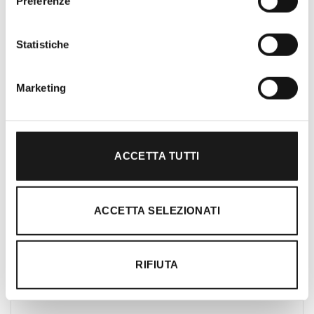
Preferenze
Oltre 30 anni di esperienza
Nato nel 1990 con il nome di Rifugio
Statistiche
Roma, RRTrek è il punto di riferimento
per amanti dell’outdoor a Roma e nel
Lazio. Da sempre soddisfiamo i nostri
Marketing
clienti con professionalità, rendendo
l’acquisto un’esperienza formativa e
gratificante.
ACCETTA TUTTI
ACCETTA SELEZIONATI
RIFIUTA