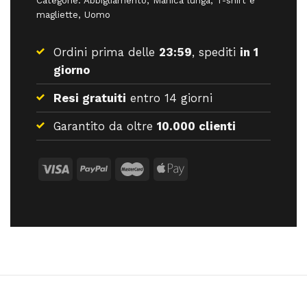
Categorie:
Abbigliamento
,
Manica lunga
,
T-shirt e
magliette
,
Uomo
Ordini prima delle
23:59
, spediti
in 1
giorno
Resi gratuiti
entro 14 giorni
Garantito da oltre
10.000 clienti