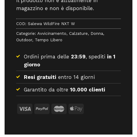
Il prodotto non è attualmente in
magazzino e non è disponibile.
COD:
Salewa WildFire NXT W
Categorie:
Avvicinamento
,
Calzature
,
Donna
,
Outdoor
,
Tempo Libero
Ordini prima delle
23:59
, spediti
in 1
giorno
Resi gratuiti
entro 14 giorni
Garantito da oltre
10.000 clienti