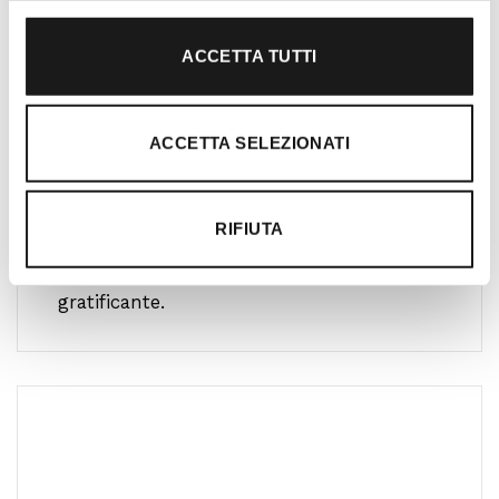
ACCETTA TUTTI
Oltre 30 anni di esperienza
Nato nel 1990 con il nome di Rifugio
ACCETTA SELEZIONATI
Roma, RRTrek è il punto di riferimento
per amanti dell’outdoor a Roma e nel
Lazio. Da sempre soddisfiamo i nostri
RIFIUTA
clienti con professionalità, rendendo
l’acquisto un’esperienza formativa e
gratificante.