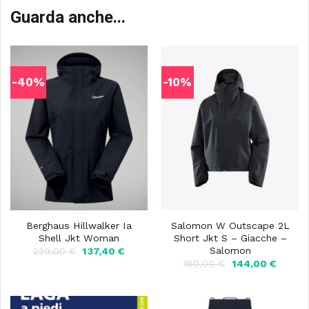
Guarda anche...
-40%
-10%
Berghaus Hillwalker Ia
Salomon W Outscape 2L
Shell Jkt Woman
Short Jkt S – Giacche –
Salomon
Il
Il
229,00
€
137,40
€
prezzo
prezzo
Il
Il
160,00
€
144,00
€
originale
attuale
prezzo
prezzo
era:
è:
originale
attuale
229,00 €.
137,40 €.
era:
è:
160,00 €.
144,00 