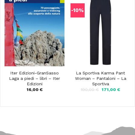
-10%
Iter Edizioni-GranSasso
La Sportiva Karma Pant
Laga a piedi – libri – Iter
Woman – Pantaloni – La
Edizioni
Sportiva
Il
Il
16,00
€
190,00
€
171,00
€
prezzo
prezzo
originale
attuale
era:
è:
190,00 €.
171,00 